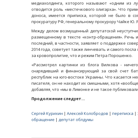
медиахолдинга, которого называют «одним из лу
отводится роль «местечкового олигарха». Что при
доноса, имеется приписка, которой не было в со
прокуратуру РФ, генеральному прокурору Чайке Ю. Я
Между делом возмущенный депутатской неуступчи
размещенному в тексте «контр-обращения». Речь и
последний, в частности, заявляет о поддержке сов
2014 года, советует также линчевать и самого посла
за кровопролитие, что и режим Петра Порошенко.
«Рассмотрел картинки из блога Вилкова - ничег
снарядивший и финансирующий за свой счет ба
республик на юго-востоке Украины. Что касается н
писателя, он не находит их смешными, хотя «вообщ
добавляя, что «мы в Лимонке и не такое публиковали
Продолжение следует…
Сергей Курихин
|
Алексей Колобродов
|
переписка
|
обращение
|
депутат облдумы