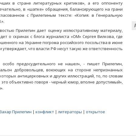
чших в стране литературных критиков», а его оппоненту
мечательно, в «шапке» обращения, балансирующего на грани
гласованном с Прилепиным тексте: «Копия: в Генеральную
.».
востью Прилепин дает оценку иллюстративному материалу,
дет о скринах с блога журналиста «ОМ» Сергея Вилкова, где
ершенного на Украине погрома российского посольства в июне
 и утверждает, что власти РФ несут такую же ответственность
о особо предосудительного не нашел», - пишет Прилепин,
тальон добровольцев, воюющих на стороне непризнанных
екоторых антицерковных и других иллюстраций, то, по словам
е это объективно говоря - черный юмор, вполне допустимый»,
».
Захар Прилепин
|
конфликт
|
литераторы
|
открытое