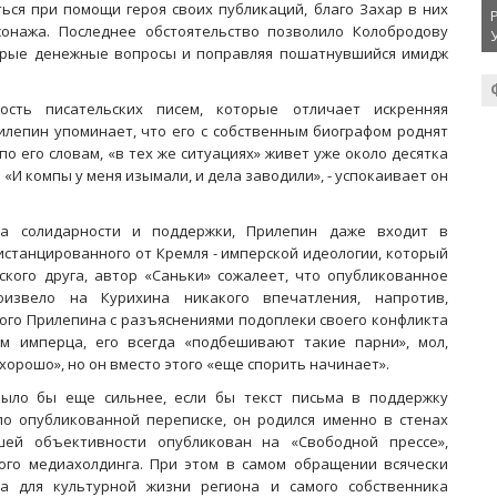
ься при помощи героя своих публикаций, благо Захар в них
сонажа. Последнее обстоятельство позволило Колобродову
торые денежные вопросы и поправляя пошатнувшийся имидж
сть писательских писем, которые отличает искренняя
илепин упоминает, что его с собственным биографом роднят
о его словам, «в тех же ситуациях» живет уже около десятка
 «И компы у меня изымали, и дела заводили», - успокаивает он
ва солидарности и поддержки, Прилепин даже входит в
истанцированного от Кремля - имперской идеологии, который
ского друга, автор «Саньки» сожалеет, что опубликованное
звело на Курихина никакого впечатления, напротив,
ого Прилепина с разъяснениями подоплеки своего конфликта
м имперца, его всегда «подбешивают такие парни», мол,
 хорошо», но он вместо этого «еще спорить начинает».
 было бы еще сильнее, если бы текст письма в поддержку
по опубликованной переписке, он родился именно в стенах
шей объективности опубликован на «Свободной прессе»,
ого медиахолдинга. При этом в самом обращении всячески
та для культурной жизни региона и самого собственника