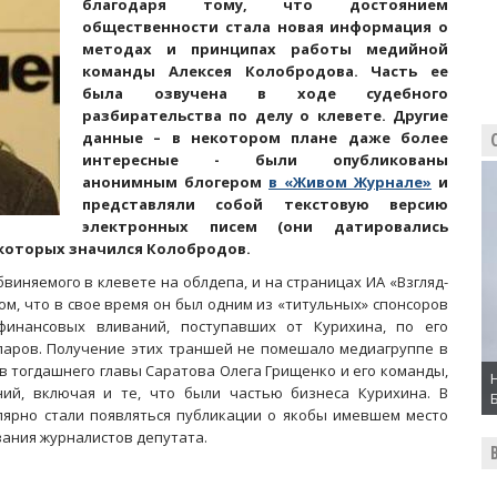
благодаря тому, что достоянием
общественности стала новая информация о
методах и принципах работы медийной
команды Алексея Колобродова. Часть ее
была озвучена в ходе судебного
разбирательства по делу о клевете. Другие
данные – в некотором плане даже более
интересные - были опубликованы
анонимным блогером
в «Живом Журнале»
и
представляли собой текстовую версию
электронных писем (они датировались
 которых значился Колобродов.
бвиняемого в клевете на облдепа, и на страницах ИА «Взгляд-
ом, что в свое время он был одним из «титульных» спонсоров
финансовых вливаний, поступавших от Курихина, по его
олларов. Получение этих траншей не помешало медиагруппе в
в тогдашнего главы Саратова Олега Грищенко и его команды,
ий, включая и те, что были частью бизнеса Курихина. В
лярно стали появляться публикации о якобы имевшем место
ания журналистов депутата.