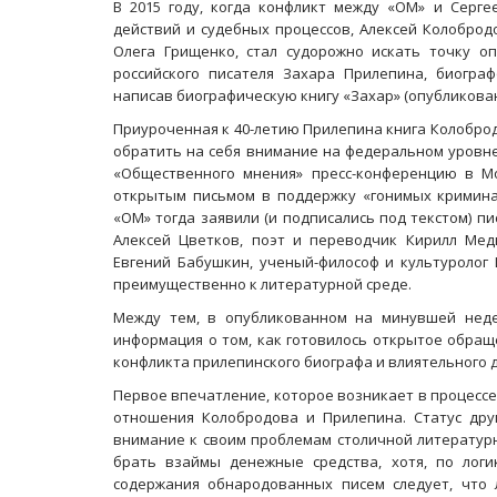
В 2015 году, когда конфликт между «ОМ» и Серг
действий и судебных процессов, Алексей Колобро
Олега Грищенко, стал судорожно искать точку о
российского писателя Захара Прилепина, биогра
написав биографическую книгу «Захар» (опубликован
Приуроченная к 40-летию Прилепина книга Колоброд
обратить на себя внимание на федеральном уровне
«Общественного мнения» пресс-конференцию в Мо
открытым письмом в поддержку «гонимых кримина
«ОМ» тогда заявили (и подписались под текстом) п
Алексей Цветков, поэт и переводчик Кирилл Мед
Евгений Бабушкин, ученый-философ и культуролог
преимущественно к литературной среде.
Между тем, в опубликованном на минувшей неде
информация о том, как готовилось открытое обращ
конфликта прилепинского биографа и влиятельного 
Первое впечатление, которое возникает в процессе 
отношения Колобродова и Прилепина. Статус дру
внимание к своим проблемам столичной литературно
брать взаймы денежные средства, хотя, по лог
содержания обнародованных писем следует, что