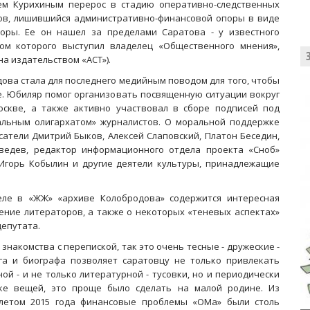
еем Курихиным перерос в стадию оперативно-следственных
дов, лишившийся административно-финансовой опоры в виде
поры. Ее он нашел за пределами Саратова - у известного
фом которого выступил владелец «Общественного мнения»,
а издательством «АСТ»).
ова стала для последнего медийным поводом для того, чтобы
. Юбиляр помог организовать посвященную ситуации вокруг
скве, а также активно участвовал в сборе подписей под
льным олигархатом» журналистов. О моральной поддержке
исатели Дмитрий Быков, Алексей Слаповский, Платон Беседин,
ведев, редактор информационного отдела проекта «Сноб»
 Игорь Кобылин и другие деятели культуры, принадлежащие
ле в «ЖЖ» «архиве Колобродова» содержится интересная
ение литераторов, а также о некоторых «теневых аспектах»
депутата.
знакомства с перепиской, так это очень тесные - дружеские -
га и биографа позволяет саратовцу не только привлекать
й - и не только литературной - тусовки, но и периодически
ике вещей, это проще было сделать на малой родине. Из
 летом 2015 года финансовые проблемы «ОМа» были столь