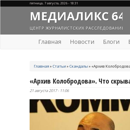
Перейти
пятница, 7 августа, 2026 - 18:31
к
МЕДИАЛИКС 64
основному
содержанию
ЦЕНТР ЖУРНАЛИСТСКИХ РАССЛЕДОВАНИЙ
Главная
Новости
Блоги
Вы
Главная
»
Статьи
»
Скандалы
»
«Архив Колобродова
здесь
«Архив Колобродова». Что скрыв
21 августа 2017 - 11:06