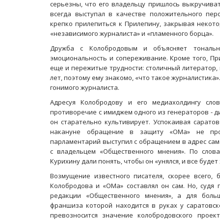
серьезны, что его владельцу пришлось выкручиват
всегда выступал в качестве положительного пер
крепко прилепиться к Прилепину, закрывая неко
«независимого журналиста» и «пламенного борца».
Дружба с Колобродовым и объясняет тонально
эмоциональность и сопереживание. Кроме того, Пр
еще и пережитые трудности: столичный литератор, п
лет, поэтому ему знакомо, «что такое журналистика».
гонимого журналиста.
Адресуя Колобродову и его медиахолдингу сло
противоречие с имиджем одного из генераторов - д
он старательно культивирует. Успокаивая саратов
накануне обращение в защиту «ОМа» не прои
парламентарий выступил с обращением в адрес сам
с владельцем «Общественного мнения». По слова
Курихину дали понять, чтобы он «унялся, и все будет
Возмущение известного писателя, скорее всего,
Колобродова и «ОМа» составлял он сам. Но, судя 
редакции «Общественного мнения», а для боль
франшиза которой находится в руках у саратовск
превозносится значение колобродовского проек