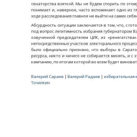
сенаторства взяткой. Мы не будем спорить по этом
понимает и, наверное, часто вспоминает одно из 
ходе расследования главное не выйти на самих себя»
Абсурдность ситуации заключается в том, что, с го
под вопрос легитимность избрания губернатором Ва
озвученной председателем ЦИК, из «ренегатства
непосредственных участков электорального процесс
было официально признано, что выборы в Сарато
ресурса, никто и ничего не собирается менять, и 
кампанию, по итогам которой во всем будет винова
Валерий Сараев
|
Валерий Радаев
|
избирательная 
Точилкин