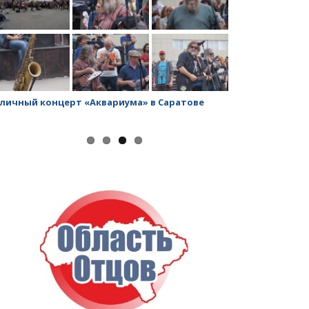
личный концерт «Аквариума» в Саратове
Заводской рай