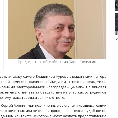
ук убийцы
Митинг против планов Росатома по
У
строительству завода в Горном
Председатель облизбиркома Павел Точилкин
затмил славу самого Владимира Чурова с выданными на-гора
льной комиссии подчинены ТИКи, а им, в свою очередь, УИКи,
основными электоральными «беспредельщиками». Но виноват
как ни ему, отвечать за бездействие на участках сотрудников
этому глава города и за них в ответе.
МВД Сергей Аренин, чьи подчиненные выступали крышевателями
место почетных или не очень проводов на пенсию удобное во
В данном контексте некоторые могут назвать предоставление