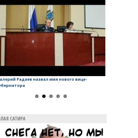
алерий Радаев назвал имя нового вице-
Валерий Радаев
убернатора
нет!
ЗЛАЯ САТИРА