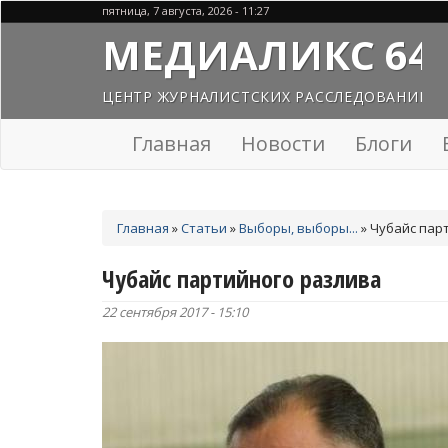
Перейти
пятница, 7 августа, 2026 - 11:27
к
МЕДИАЛИКС 64
основному
содержанию
ЦЕНТР ЖУРНАЛИСТСКИХ РАССЛЕДОВАНИЙ
Главная
Новости
Блоги
Вы
Главная
»
Статьи
»
Выборы, выборы...
»
Чубайс пар
здесь
Чубайс партийного разлива
22 сентября 2017 - 15:10