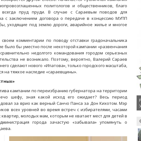
мопровозглашенных политологов и общественников, благо
е всегда пруд пруди. В случае с Сараевым поводов для
ча с заключением договора о передаче в концессию МУПП
бы, уходящие под землю дороги, аварийное жилье и многое
в своем комментарии по поводу отставки градоначальника
ние было бы уместно после некоторой кампании «развенчания
 сравнительно недолгого командования городом серьезных
ельства не возникало. Поэтому, вероятно, Валерий Сараев
 него сделают нового «Ипатова», только городского масштаба,
ся на тяжкое наследие «сараевщины».
стных»
мотива кампании по переизбранию губернатора на территории
лечо шефу, зная какой исход его ожидает? Весь период
едовал за врио как верный Санчо Панса за Дон Кихотом. Мэр
иков всех уровней во время встреч с избирателями, часами
квартир, молодых мам, которым не хватает мест для детей в
администрация города зачастую «забывала» упомянуть о
даева.