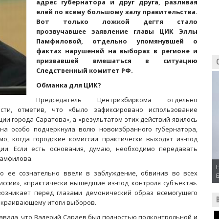
адрес губернатора и друг друга, разливая
елей по всему большому залу правительства.
Вот только ложкой дегтя стало
прозвучавшее заявление главы ЦИК Эллы
Памфиловой, отдельно упомянувшей о
фактах нарушений на выборах в регионе и
призвавшей вмешаться в ситуацию
Следственный комитет РФ.
Обманка для ЦИК?
Председатель Центризбиркома отдельно
сти, отметив, что «было зафиксировано использование
ии города Саратова», а «результатом этих действий явилось
на особо подчеркнула волю новоизбранного губернатора,
мо, когда городские комиссии практически выходят из-под
ии. Если есть основания, думаю, необходимо передавать
Памфилова.
о ее сознательно ввели в заблуждение, обвинив во всех
ссии», «практически вышедшие из-под контроля субъекта».
возникает перед глазами демонический образ всемогущего
екраивающему итоги выборов.
знавала, что Валерий Сараев был полностью подконтрольной и