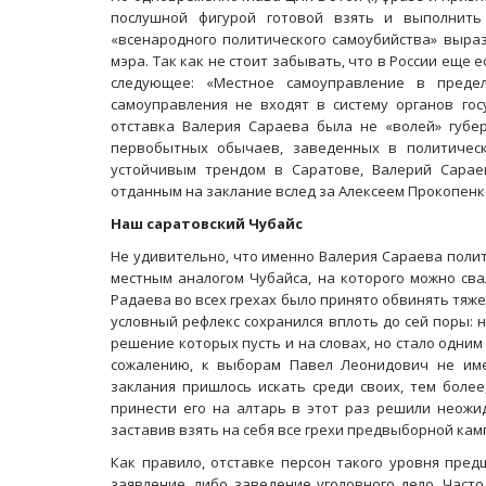
послушной фигурой готовой взять и выполнит
«всенародного политического самоубийства» выраз
мэра. Так как не стоит забывать, что в России еще е
следующее: «Местное самоуправление в предел
самоуправления не входят в систему органов гос
отставка Валерия Сараева была не «волей» губер
первобытных обычаев, заведенных в политическ
устойчивым трендом в Саратове, Валерий Сарае
отданным на заклание вслед за Алексеем Прокопенк
Наш саратовский Чубайс
Не удивительно, что именно Валерия Сараева поли
местным аналогом Чубайса, на которого можно сва
Масленичный концерт ансамбля «Ба
Радаева во всех грехах было принято обвинять тяж
условный рефлекс сохранился вплоть до сей поры: 
решение которых пусть и на словах, но стало одни
сожалению, к выборам Павел Леонидович не име
заклания пришлось искать среди своих, тем более
принести его на алтарь в этот раз решили неожи
заставив взять на себя все грехи предвыборной кам
Как правило, отставке персон такого уровня пред
заявление, либо заведение уголовного дело. Част