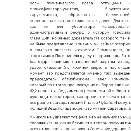
роль политического козла отпущения -
фальсификатора-учителя, бюджетника-
карусельщика, вбрасывателя бюллетеней,
переписывателя протоколов и так далее. Для кого,
как не для губернатора использовался
административный ресурс, о котором говорила
глава ЦИК, но явных доказательств которого так и
ащается в помойку
Саратовцы скорбят о погибшей от р
не было представлено. Конечно, мы сейчас говорим
Лизе Киселевой
о том, что является «секретом Полишинеля», но
этого самого Полишинеля к делу не пришьешь. Зато
благодаря наличию назначенной жертвы из-под
удара оказался (по крайней мере, в настоящий
момент это представляется именно так) выведен
председатель облизбиркома Павел Точилкин,
который по итогам прошлогодних выборов едва не 
62,2 процента. Ведь именно региональной избирате
руководители которых, как правило, и являются 
все равно наш саратовский Ипатов-Чубайс. И кому, 
полиции! Ведь полицейские - это жители Саратова, по
И никого не удивляет тот факт, что начальник ГУ 
творящихся на УИКах бесчинств, теперь получил в
всех отношениях кресло члена Совета Федерации. 