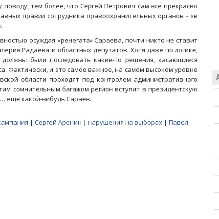
у поводу, тем более, что Сергей Петрович сам все прекрасно
главных правил сотрудника правоохранительных органов - «в
.
товностью осуждая «ренегата» Сараева, почти никто не ставит
лерия Радаева и областных депутатов. Хотя даже по логике,
» должны были последовать какие-то решения, касающиеся
а. Фактически, и это самое важное, на самом высоком уровне
вской области проходят под контролем административного
с этим сомнительным багажом регион вступит в президентскую
т… еще какой-нибудь Сараев.
кампания
|
Сергей Аренин
|
нарушения на выборах
|
Павел