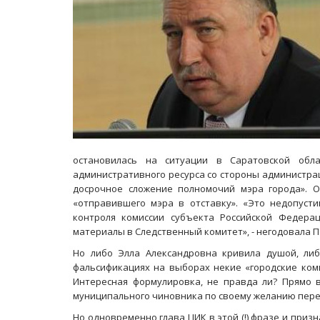
остановилась на ситуации в Саратовской обла
административного ресурса со стороны администрац
досрочное сложение полномочий мэра города». О
«отправившего мэра в отставку». «Это недопусти
контроля комиссии субъекта Российской Федерац
материалы в Следственный комитет», - негодовала 
Но либо Элла Александровна кривила душой, либ
фальсификациях на выборах некие «городские коми
Интересная формулировка, не правда ли? Прямо 
муниципального чиновника по своему желанию пер
Но одновременно глава ЦИК в этой (!) фразе и при