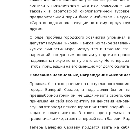
критики с привлечением штатных клакеров – са
таковых в саратовской околопартийной тусовк
предварительной порки было с избытком - неуда
«Саратовводоканал», текущие по всему городу тру
другое.
О ряде проблем городского хозяйства упоминал 
депутат Госдумы Николай Панков, но такое заявле
культа личности» мэра, между тем в течение его
нареканий по данным вопросам у партии и правит
надеялся на некую почетную отставку. Но теперь из
чтобы пришедший на его сменщик мог долго ссылать
Наказание невиновных, награждение «неприча
Проявлял бы такое рвение на посту главного локо
города Валерий Сараев, и подставлял бы он п
предвыборной гонки он, не щадя живота своего, сл
принимал на себя всю критику за действия чиновн
слушая отповеди пенсионеров и жителей аварийных 
садах и поликлиниках. В своих пресс-релизах 
градоначальнике, ставя на первый план Валерия Ра
Теперь Валерию Сараеву придется взять на себя