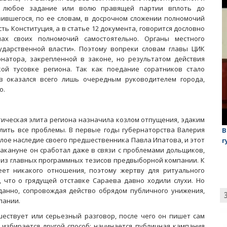
ь любое задание или волю правящей партии вплоть до
ившегося, по ее словам, в досрочном сложении полномочий
сть Конституция, а в статье 12 документа, говорится дословно
ах своих полномочий самостоятельно. Органы местного
ударственной власти». Поэтому вопреки словам главы ЦИК
натора, закрепленной в законе, но результатом действия
ой тусовке региона. Так как поедание соратников стало
в оказался всего лишь очередным руководителем города,
о.
тическая элита региона назначила козлом отпущения, эдаким
лить все проблемы. В первые годы губернаторства Валерия
лаган»
На обсуждении проекта завода в Горном едва не
В
елое наследие своего предшественника Павла Ипатова, и этот
случилась потасовка
г
накануне он сработал даже в связи с проблемами дольщиков,
м из главных программных тезисов предвыборной компании. К
ет никакого отношения, поэтому жертву для ритуального
, что о грядущей отставке Сараева давно ходили слухи. Но
данно, сопровождая действо обрядом публичного унижения,
пании.
шествует или серьезный разговор, после чего он пишет сам
о избирается другой способ: начинается публичная кампания