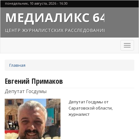
Перейти
понедельник, 10 августа, 2026 - 16:30
к
МЕДИАЛИКС 64
основному
содержанию
ЦЕНТР ЖУРНАЛИСТСКИХ РАССЛЕДОВАНИЙ
Toggl
naviga
Вы
Главная
здесь
Евгений Примаков
Депутат Госдумы
Депутат Госдумы от
Саратовской области,
журналист