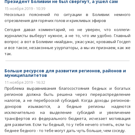
Президент Боливии не был свергнут, а ушел сам
15 ноября 2019 - 10:39
Несколько пояснений по ситуации в Боливии: немного
отрезвления для горячих голов и крикливых эфиров
Сегодня давал комментарий, но не уверен, что коллеги-
журналисты выберут нужное, а не то, что им удобно. Главный
вопрос: а вот в Боливии «майдан», ужас-ужас, кровавый Госдеп
и все такое, незаконные узурпаторы, а мы их признаем, как же
так.
Больше ресурсов для развития регионов, районов и
муниципалитетов
11 ноября 2019 - 16:32
Проблема выравнивания благосостояния бедных и богатых
регионов должна быть решена через перераспределение
налогов, а не переброской субсидий. Когда доходы регионов-
доноров изымаются, а бедные регионы надеются
исключительно на выделение субсидий и увеличение
трансфертов из федерального бюджета, исчезает мотивация
для развития. Если ты бедный, то у тебя нечего отнять, если ты
беднее бедного - то тебе могут дать чуть больше, чем соседу.