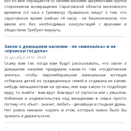
Вот ко мне обращается со своими вескими аргументами группа
сторонников возвращения Саратовской области московского
времени (+3 часа к Гринвичу). Правильно пишут о том, что
саратовское время (сейчас +4 часа) - не биологическое, что
ввели его без необходимых консультаций с врачами и
обществом. Требуют вернуть.
Закон о домашнем насилии - не «ювеналка» и не
«происки госдепа»
02 декабря 2019 - 09:00
Скажу вам так: когда вам будут рассказывать, что закон о
домашнем насилии придумали какие-то там «госдеповские
агенты», чтобы евролиберальная ювенальная юстиция
отбирала детей из традиционных семей и отдавала их каким-
нибудь меньшинствам на органы, или еще какую-то подобную
муру, то знайте - вам врут. Вам врут от глупости или с умыслом.
Избиения и издевательства над женщинами в семье просто
потому что «бьет - значит, любит» - дичайшая и стыдная дрянь.
Нет ровно никаких «скреп» в этом, которые нужно было бы
хранить и держаться их.