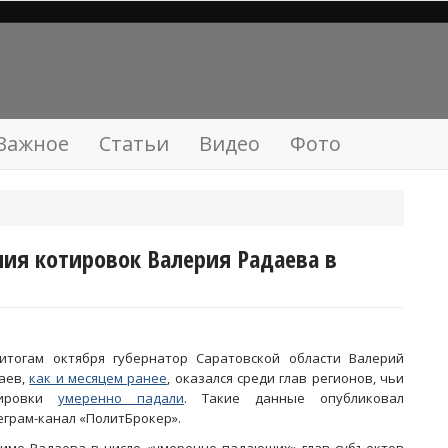
Важное
Статьи
Видео
Фото
ия котировок Валерия Радаева в
итогам октября губернатор Саратовской области Валерий
аев,
как и месяцем ранее
, оказался среди глав регионов, чьи
тировки
умеренно падали
. Такие данные опубликовал
еграм-канал «ПолитБрокер».