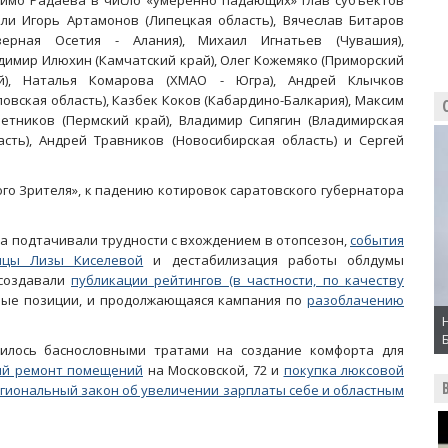
имо Радаева в число «умеренно падающих» глав субъектов
ли Игорь Артамонов (Липецкая область), Вячеслав Битаров
верная Осетия - Алания), Михаил Игнатьев (Чувашия),
димир Илюхин (Камчатский край), Олег Кожемяко (Приморский
й), Наталья Комарова (ХМАО - Югра), Андрей Клычков
ловская область), Казбек Коков (Кабардино-Балкария), Максим
етников (Пермский край), Владимир Сипягин (Владимирская
асть), Андрей Травников (Новосибирская область) и Сергей
го Зрителя», к падению котировок саратовского губернатора
а подтачивали трудности с вхождением в отопсезон,
события
ницы Лизы Киселевой
и дестабилизация работы облдумы
 создавали
публикации рейтингов (в частности, по качеству
ьные позиции, и продолжающаяся кампания по
разоблачению
тилось баснословными тратами на создание комфорта для
ий ремонт помещений
на Московской, 72 и
покупка люксовой
гиональный закон об увеличении зарплаты себе и областным