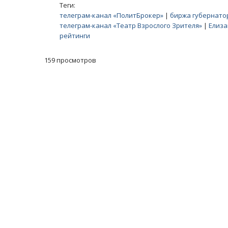
Теги:
телеграм-канал «ПолитБрокер»
|
биржа губернато
телеграм-канал «Театр Взрослого Зрителя»
|
Елиза
рейтинги
159 просмотров
Масленичный концерт ансамбля «Ба