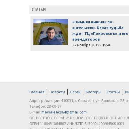
СТАТЬИ
«Зимняя вишня» по-
энгельсски. Какая судьба
ждет ТЦ «Покровскъ» и его
арендаторов
27 ноября 2019 - 15:40
Главная
Новости
Блоги
Блогеры
Статьи
В
Адрес редакции: 410031, г. Саратов, ул. Волжская, 28, э
Телефон: 23-09-97
E-mail:
medialeaks64@gmail.com
ОБЩЕСТВО С ОГРАНИЧЕННОЙ ОТВЕТСТВЕННОСТЬЮ «Ц
ОГРН 1166451064867 ИНН/КПП 6450094190/645001001