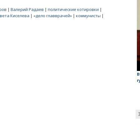
ров
|
Валерий Радаев
|
политические котировки
|
вета Киселева
|
«дело главврачей»
|
коммунисты
|
лаган»
На обсуждении проекта завода в Горном едва не
В
случилась потасовка
г