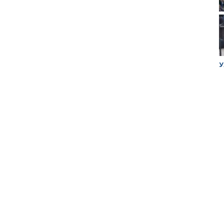
ук убийцы
Митинг против планов Росатома по
У
строительству завода в Горном