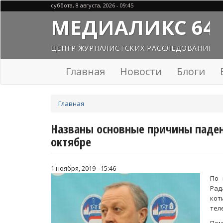
Перейти
суббота, 8 августа, 2026 - 09:45
к
МЕДИАЛИКС 64
основному
содержанию
ЦЕНТР ЖУРНАЛИСТСКИХ РАССЛЕДОВАНИЙ
Главная
Новости
Блоги
Вы
Главная
здесь
Названы основные причины паден
октябре
1 ноября, 2019 - 15:46
По 
Рад
ко
тел