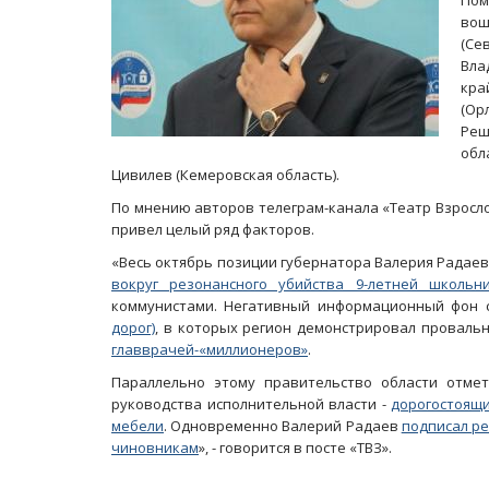
Пом
вош
(Се
Вла
кра
(Ор
Реш
обл
Цивилев (Кемеровская область).
По мнению авторов телеграм-канала «Театр Взросло
привел целый ряд факторов.
«Весь октябрь позиции губернатора Валерия Радаев
вокруг резонансного убийства 9-летней школь
коммунистами. Негативный информационный фон
дорог)
, в которых регион демонстрировал провал
главврачей-«миллионеров»
.
Параллельно этому правительство области отме
руководства исполнительной власти -
дорогостоящ
мебели
. Одновременно Валерий Радаев
подписал ре
чиновникам
», - говорится в посте «ТВЗ».