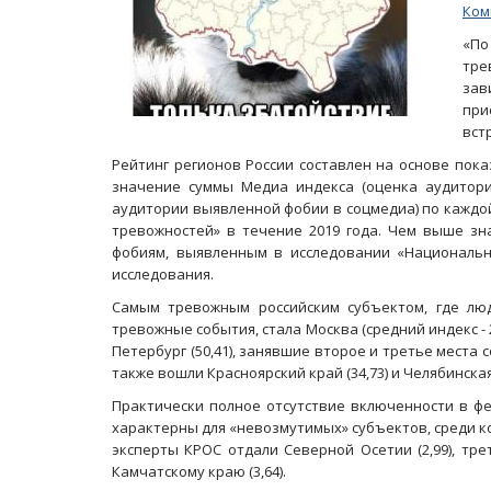
Ком
«П
тре
за
при
вст
Рейтинг регионов России составлен на основе пок
значение суммы Медиа индекса (оценка аудитор
аудитории выявленной фобии в соцмедиа) по каждо
тревожностей» в течение 2019 года. Чем выше зн
фобиям, выявленным в исследовании «Национальны
исследования.
Самым тревожным российским субъектом, где лю
тревожные события, стала Москва (средний индекс - 27
Петербург (50,41), занявшие второе и третье места
также вошли Красноярский край (34,73) и Челябинская 
Практически полное отсутствие включенности в ф
характерны для «невозмутимых» субъектов, среди ко
эксперты КРОС отдали Северной Осетии (2,99), треть
Камчатскому краю (3,64).