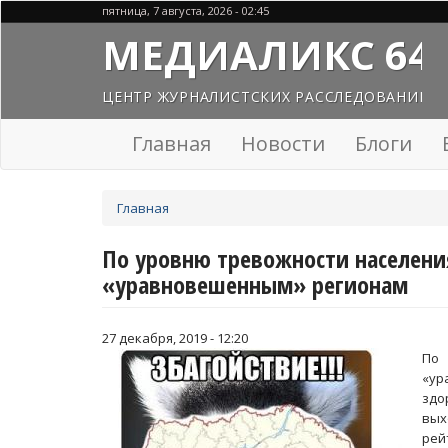
Перейти
пятница, 7 августа, 2026 - 02:45
к
МЕДИАЛИКС 64
основному
содержанию
ЦЕНТР ЖУРНАЛИСТСКИХ РАССЛЕДОВАНИЙ
Главная
Новости
Блоги
Вы
Главная
здесь
По уровню тревожности населения
«уравновешенным» регионам
27 декабря, 2019 - 12:20
По 
«ур
здо
вых
рей