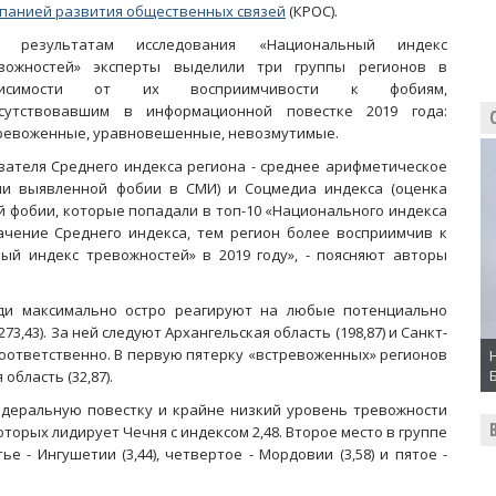
панией развития общественных связей
(КРОС).
о результатам исследования «Национальный индекс
вожностей» эксперты выделили три группы регионов в
висимости от их восприимчивости к фобиям,
сутствовавшим в информационной повестке 2019 года:
ревоженные, уравновешенные, невозмутимые.
азателя Среднего индекса региона - среднее арифметическое
ии выявленной фобии в СМИ) и Соцмедиа индекса (оценка
й фобии, которые попадали в топ-10 «Национального индекса
ачение Среднего индекса, тем регион более восприимчив к
й индекс тревожностей» в 2019 году», - поясняют авторы
ди максимально остро реагируют на любые потенциально
3,43). За ней следуют Архангельская область (198,87) и Санкт-
 соответственно. В первую пятерку «встревоженных» регионов
область (32,87).
едеральную повестку и крайне низкий уровень тревожности
торых лидирует Чечня с индексом 2,48. Второе место в группе
е - Ингушетии (3,44), четвертое - Мордовии (3,58) и пятое -