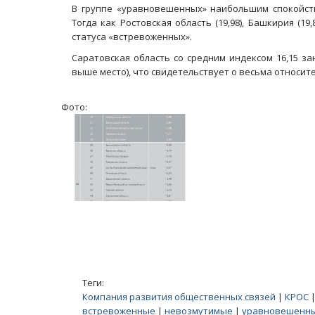
В группе «уравновешенных» наибольшим спокойствие
Тогда как Ростовская область (19,98), Башкирия (19,
статуса «встревоженных».
Саратовская область со средним индексом 16,15 за
выше место), что свидетельствует о весьма относи
Фото:
Теги:
Компания развития общественных связей
|
КРОС
встревоженные
|
невозмутимые
|
уравновешенн