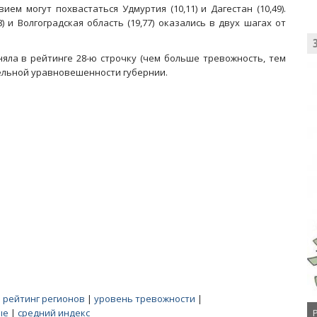
м могут похвастаться Удмуртия (10,11) и Дагестан (10,49).
8) и Волгоградская область (19,77) оказались в двух шагах от
няла в рейтинге 28-ю строчку (чем больше тревожность, тем
тельной уравновешенности губернии.
|
рейтинг регионов
|
уровень тревожности
|
ые
|
средний индекс