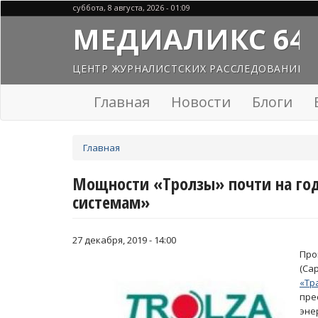
Перейти
суббота, 8 августа, 2026 - 01:09
к
МЕДИАЛИКС 64
основному
содержанию
ЦЕНТР ЖУРНАЛИСТСКИХ РАССЛЕДОВАНИЙ
Главная
Новости
Блоги
Вы
Главная
здесь
Мощности «Тролзы» почти на год
системам»
27 декабря, 2019 - 14:00
Пр
(Са
«Тр
пре
эне