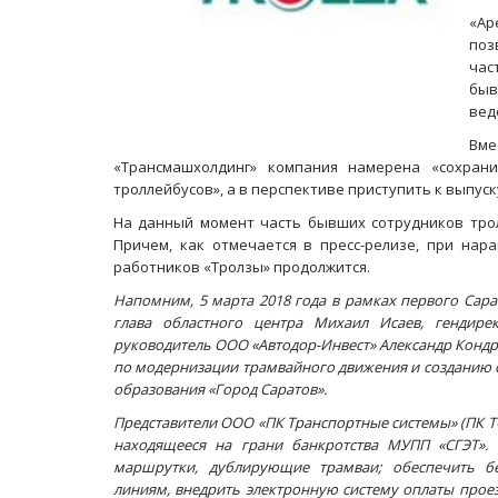
«Ар
поз
час
быв
вед
Вме
«Трансмашхолдинг» компания намерена «сохран
троллейбусов», а в перспективе приступить к выпус
На данный момент часть бывших сотрудников трол
Причем, как отмечается в пресс-релизе, при на
работников «Тролзы» продолжится.
Напомним, 5 марта 2018 года в рамках первого Сар
глава областного центра Михаил Исаев, гендир
руководитель ООО «Автодор-Инвест» Александр Конд
по модернизации трамвайного движения и созданию
образования «Город Саратов».
Представители ООО «ПК Транспортные системы» (ПК ТС
находящееся на грани банкротства МУПП «СГЭТ». 
маршрутки, дублирующие трамваи; обеспечить б
линиям, внедрить электронную систему оплаты проез