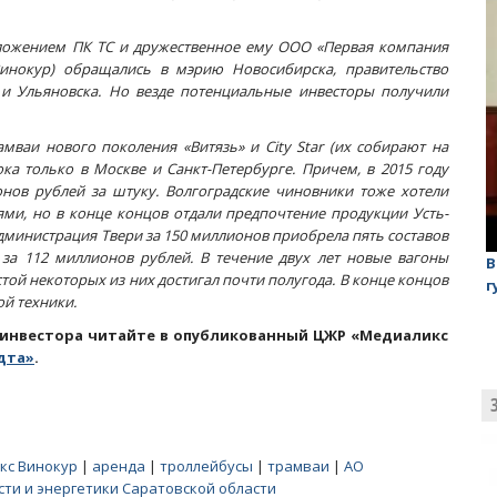
ложением ПК ТС и дружественное ему ООО «Первая компания
Винокур) обращались в мэрию Новосибирска, правительство
 и Ульяновска. Но везде потенциальные инвесторы получили
мваи нового поколения «Витязь» и City Star (их собирают на
ка только в Москве и Санкт-Петербурге. Причем, в 2015 году
онов рублей за штуку. Волгоградские чиновники тоже хотели
ми, но в конце концов отдали предпочтение продукции Усть-
администрация Твери за 150 миллионов приобрела пять составов
у за 112 миллионов рублей. В течение двух лет новые вагоны
лаган»
На обсуждении проекта завода в Горном едва не
В
той некоторых из них достигал почти полугода. В конце концов
случилась потасовка
г
ой техники.
 инвестора читайте в опубликованный ЦЖР «Медиаликс
дта»
.
кс Винокур
|
аренда
|
троллейбусы
|
трамваи
|
АО
ти и энергетики Саратовской области