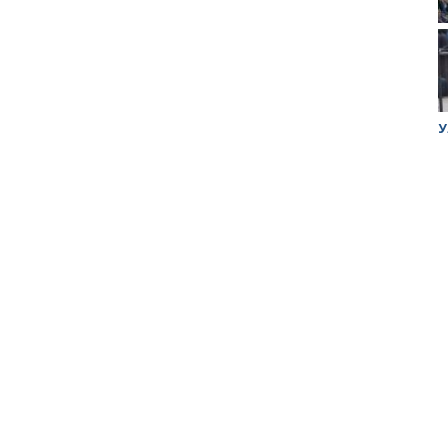
ук убийцы
Митинг против планов Росатома по
У
строительству завода в Горном