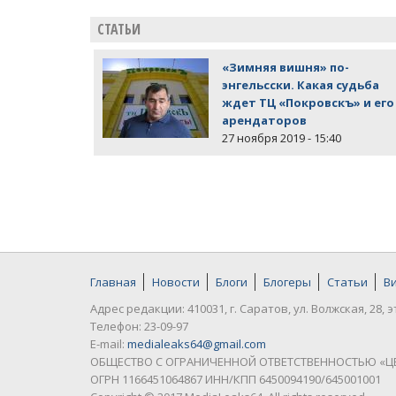
СТАТЬИ
«Зимняя вишня» по-
энгельсски. Какая судьба
ждет ТЦ «Покровскъ» и его
арендаторов
27 ноября 2019 - 15:40
Главная
Новости
Блоги
Блогеры
Статьи
В
Адрес редакции: 410031, г. Саратов, ул. Волжская, 28, э
Телефон: 23-09-97
E-mail:
medialeaks64@gmail.com
ОБЩЕСТВО С ОГРАНИЧЕННОЙ ОТВЕТСТВЕННОСТЬЮ «Ц
ОГРН 1166451064867 ИНН/КПП 6450094190/645001001