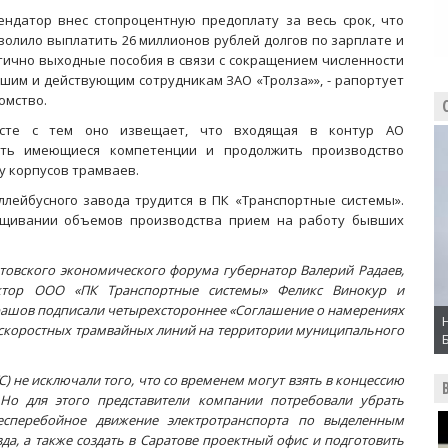
ендатор внес стопроцентную предоплату за весь срок, что
волило выплатить 26 миллионов рублей долгов по зарплате и
тично выходные пособия в связи с сокращением численности
шим и действующим сотрудникам ЗАО «Тролза»», - рапортует
омство.
сте с тем оно извещает, что входящая в контур АО
ить имеющиеся компетенции и продолжить производство
ку корпусов трамваев.
лейбусного завода трудится в ПК «Транспортные системы».
ращивании объемов производства прием на работу бывших
атовского экономического форума губернатор Валерий Радаев,
ектор ООО «ПК Транспортные системы» Феликс Винокур и
рашов подписали четырехстороннее «Соглашение о намерениях
 скоростных трамвайных линий на территории муниципального
) не исключали того, что со временем могут взять в концессию
Но для этого представители компании потребовали убрать
есперебойное движение электротранспорта по выделенным
да, а также создать в Саратове проектный офис и подготовить