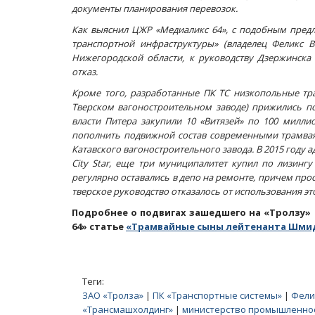
документы планирования перевозок.
Как выяснил ЦЖР «Медиаликс 64», с подобным пред
транспортной инфраструктуры» (владелец Феликс 
Нижегородской области, к руководству Дзержинска
отказ.
Кроме того, разработанные ПК ТС низкопольные тра
Тверском вагоностроительном заводе) прижились по
власти Питера закупили 10 «Витязей» по 100 милли
пополнить подвижной состав современными трамвая
Катавского вагоностроительного завода. В 2015 году 
City Star, еще три муниципалитет купил по лизинг
Масленичный концерт ансамбля «Ба
регулярно оставались в депо на ремонте, причем прос
тверское руководство отказалось от использования эт
Подробнее о подвигах зашедшего на «Тролзу»
64» статье
«Трамвайные сыны лейтенанта Шми
Теги:
ЗАО «Тролза»
|
ПК «Транспортные системы»
|
Фели
«Трансмашхолдинг»
|
министерство промышленнос