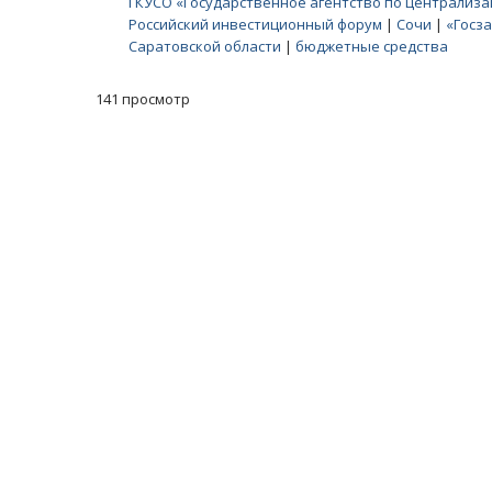
ГКУСО «Государственное агентство по централиза
Российский инвестиционный форум
|
Сочи
|
«Госз
Саратовской области
|
бюджетные средства
141 просмотр