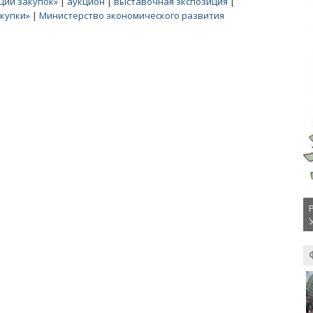
ции закупок»
|
аукцион
|
выставочная экспозиция
|
акупки»
|
Министерство экономического развития