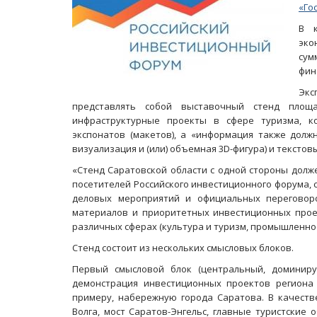
«Го
В к
эко
су
фин
Экс
представлять собой выставочный стенд площ
инфраструктурные проекты в сфере туризма, к
экспонатов (макетов), а «информация также долж
визуализация и (или) объемная 3D-фигура) и текстовы
«Стенд Саратовской области с одной стороны дол
посетителей Российского инвестиционного форума, 
деловых мероприятий и официальных переговор
материалов и приоритетных инвестиционных прое
различных сферах (культура и туризм, промышленнос
Стенд состоит из нескольких смысловых блоков.
Первый смысловой блок (центральный, доминиру
демонстрация инвестиционных проектов региона 
примеру, набережную города Саратова. В качеств
Волга, мост Саратов-Энгельс, главные туристские