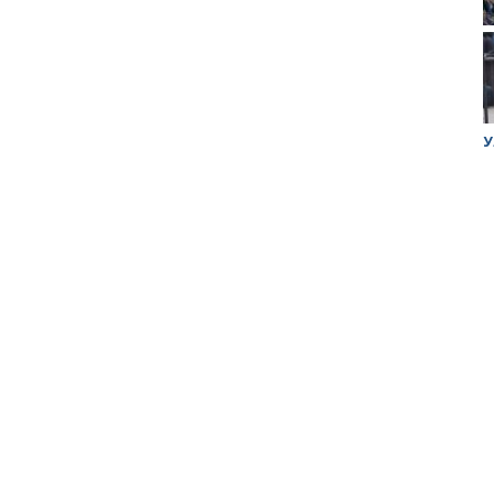
ук убийцы
Митинг против планов Росатома по
У
строительству завода в Горном