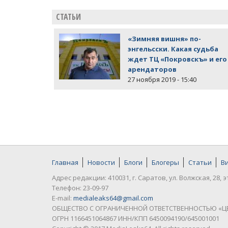
СТАТЬИ
«Зимняя вишня» по-
энгельсски. Какая судьба
ждет ТЦ «Покровскъ» и его
арендаторов
27 ноября 2019 - 15:40
Главная
Новости
Блоги
Блогеры
Статьи
В
Адрес редакции: 410031, г. Саратов, ул. Волжская, 28, э
Телефон: 23-09-97
E-mail:
medialeaks64@gmail.com
ОБЩЕСТВО С ОГРАНИЧЕННОЙ ОТВЕТСТВЕННОСТЬЮ «Ц
ОГРН 1166451064867 ИНН/КПП 6450094190/645001001