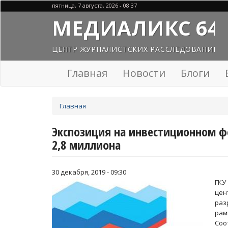
Перейти
пятница, 7 августа, 2026 - 08:37
к
МЕДИАЛИКС 64
основному
содержанию
ЦЕНТР ЖУРНАЛИСТСКИХ РАССЛЕДОВАНИЙ
Главная
Новости
Блоги
Вы
Главная
здесь
Экспозиция на инвестиционном ф
2,8 миллиона
30 декабря, 2019 - 09:30
ГКУ
цен
раз
рам
Со