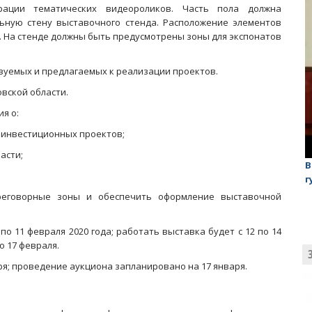
трации тематических видеороликов. Часть пола должна
ьную стену выставочного стенда. Расположение элементов
. На стенде должны быть предусмотрены зоны для экспонатов
изуемых и предлагаемых к реализации проектов.
вской области.
ия о:
 инвестиционных проектов;
асти;
лаган»
На обсуждении проекта завода в Горном едва не
В
случилась потасовка
г
реговорные зоны и обеспечить оформление выставочной
о 11 февраля 2020 года; работать выставка будет с 12 по 14
о 17 февраля.
аря; проведение аукциона запланировано на 17 января.