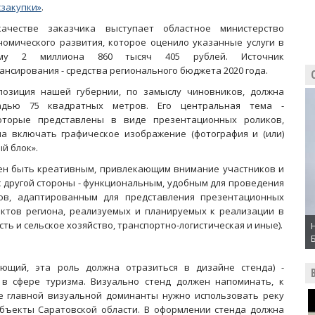
сзакупки»
.
ачестве заказчика выступает областное министерство
номического развития, которое оценило указанные услуги в
мму 2 миллиона 860 тысяч 405 рублей. Источник
ансирования - средства регионального бюджета 2020 года.
позиция нашей губернии, по замыслу чиновников, должна
адью 75 квадратных метров. Его центральная тема -
оторые представлены в виде презентационных роликов,
на включать графическое изображение (фотография и (или)
й блок».
жен быть креативным, привлекающим внимание участников и
с другой стороны - функциональным, удобным для проведения
ов, адаптированным для представления презентационных
ктов региона, реализуемых и планируемых к реализации в
ть и сельское хозяйство, транспортно-логистическая и иные).
ющий, эта роль должна отразиться в дизайне стенда) -
в сфере туризма. Визуально стенд должен напоминать, к
е главной визуальной доминанты нужно использовать реку
 объекты Саратовской области. В оформлении стенда должна