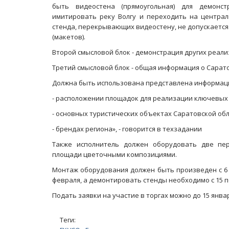
быть видеостена (прямоугольная) для демонс
имитировать реку Волгу и переходить на централ
стенда, перекрывающих видеостену, не допускается
(макетов).
Второй смысловой блок - демонстрация других реал
Третий смысловой блок - общая информация о Сарато
Должна быть использована представлена информац
- расположении площадок для реализации ключевых
- основных туристических объектах Саратовской обл
Масленичный концерт ансамбля «Ба
- брендах региона», - говорится в техзадании
Также исполнитель должен оборудовать две пе
площади цветочными композициями.
Монтаж оборудования должен быть произведен с 6 п
февраля, а демонтировать стенды необходимо с 15 п
Подать заявки на участие в торгах можно до 15 янв
Теги: