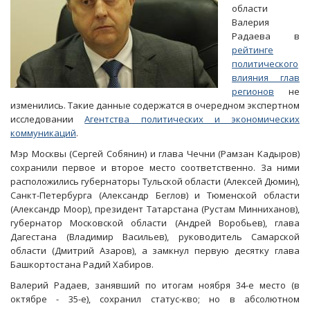
области
Валерия
Радаева в
рейтинге
политического
влияния глав
регионов
не
изменились. Такие данные содержатся в очередном экспертном
исследовании
Агентства политических и экономических
коммуникаций
.
Мэр Москвы (Сергей Собянин) и глава Чечни (Рамзан Кадыров)
сохранили первое и второе место соответственно. За ними
расположились губернаторы Тульской области (Алексей Дюмин),
Санкт-Петербурга (Александр Беглов) и Тюменской области
(Александр Моор), президент Татарстана (Рустам Минниханов),
губернатор Московской области (Андрей Воробьев), глава
Дагестана (Владимир Васильев), руководитель Самарской
области (Дмитрий Азаров), а замкнул первую десятку глава
Башкортостана Радий Хабиров.
Валерий Радаев, занявший по итогам ноября 34-е место (в
октябре - 35-е), сохранил статус-кво; но в абсолютном