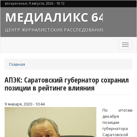
Перейти
воскресенье, 9 августа, 2026 - 18:12
к
МЕДИАЛИКС 64
основному
содержанию
ЦЕНТР ЖУРНАЛИСТСКИХ РАССЛЕДОВАНИЙ
Toggl
naviga
Вы
Главная
здесь
АПЭК: Саратовский губернатор сохранил
позиции в рейтинге влияния
9 января, 2020 - 10:44
По итогам
декабря
позиции
губернатора
Саратовской