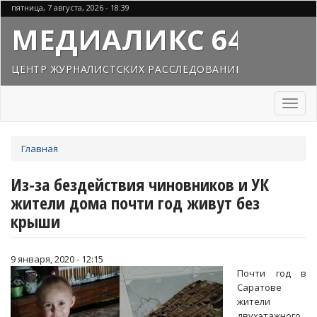
Перейти
пятница, 7 августа, 2026 - 18:39
к
МЕДИАЛИКС 64
основному
содержанию
ЦЕНТР ЖУРНАЛИСТСКИХ РАССЛЕДОВАНИЙ
Toggl
naviga
Вы
Главная
здесь
Из-за бездействия чиновников и УК
жители дома почти год живут без
крыши
9 января, 2020 - 12:15
Почти год в
Саратове
жители
двухэтажного