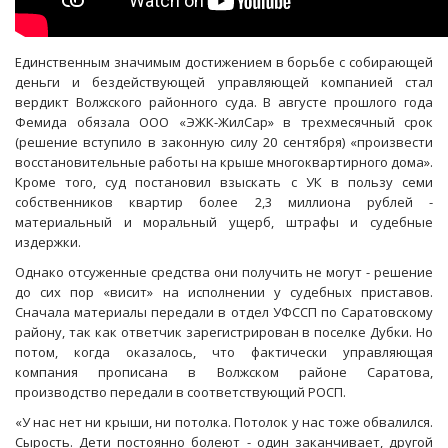
Единственным значимым достижением в борьбе с собирающей
деньги и бездействующей управляющей компанией стал
вердикт Волжского районного суда. В августе прошлого года
Фемида обязала ООО «ЭЖК-ЖилСар» в трехмесячный срок
(решение вступило в законную силу 20 сентября) «произвести
восстановительные работы на крыше многоквартирного дома».
Кроме того, суд постановил взыскать с УК в пользу семи
собственников квартир более 2,3 миллиона рублей -
материальный и моральный ущерб, штрафы и судебные
издержки.
Однако отсуженные средства они получить не могут - решение
до сих пор «висит» на исполнении у судебных приставов.
Сначала материалы передали в отдел УФССП по Саратовскому
району, так как ответчик зарегистрирован в поселке Дубки. Но
потом, когда оказалось, что фактически управляющая
компания прописана в Волжском районе Саратова,
производство передали в соответствующий РОСП.
«У нас нет ни крыши, ни потолка. Потолок у нас тоже обвалился.
Сырость. Дети постоянно болеют - один заканчивает, другой