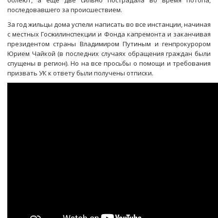
болеют, а еще две сильно пострадала во время потопа,
последовавшего за происшествием.
За год жильцы дома успели написать во все инстанции, начиная
с местных Госжилинспекции и Фонда капремонта и заканчивая
президентом страны Владимиром Путиным и генпрокурором
Юрием Чайкой (в последних случаях обращения граждан были
спущены в регион). Но на все просьбы о помощи и требования
призвать УК к ответу были получены отписки.