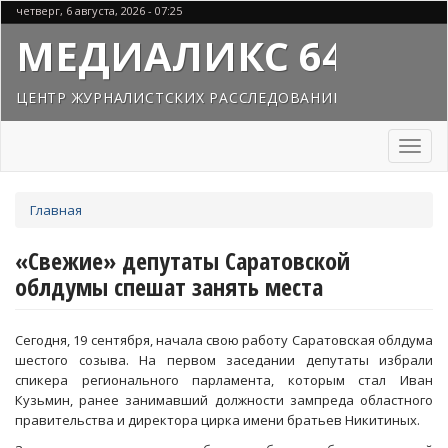
Перейти
четверг, 6 августа, 2026 - 07:25
к
МЕДИАЛИКС 64
основному
содержанию
ЦЕНТР ЖУРНАЛИСТСКИХ РАССЛЕДОВАНИЙ
Toggl
naviga
Вы
Главная
здесь
«Свежие» депутаты Саратовской
облдумы спешат занять места
Сегодня, 19 сентября, начала свою работу Саратовская облдума
шестого созыва. На первом заседании депутаты избрали
спикера регионального парламента, которым стал Иван
Кузьмин, ранее занимавший должности зампреда областного
правительства и директора цирка имени братьев Никитиных.