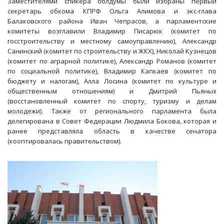
Заместителями спикера облдумы были избраны первый
секретарь обкома КПРФ Ольга Алимова и экс-глава
Балаковского района Иван Чепрасов, а парламентские
комитеты возглавили Владимир Писарюк (комитет по
госстроительству и местному самоуправлению), Александр
Санинский (комитет по строительству и ЖКХ), Николай Кузнецов
(комитет по аграрной политике), Александр Романов (комитет
по социальной политике), Владимир Капкаев (комитет по
бюджету и налогам), Алла Лосина (комитет по культуре и
общественным отношениям) и Дмитрий Пьяных
(восстановленный комитет по спорту, туризму и делам
молодежи). Также от регионального парламента была
делегирована в Совет Федерации Людмила Бокова, которая и
ранее представляла область в качестве сенатора
(кооптировалась правительством).