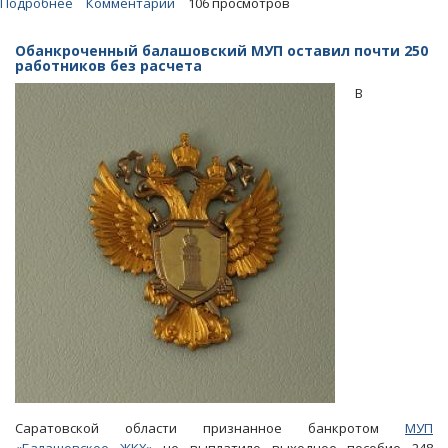
Подробнее
о
Комментарии
106 просмотров
НПП
«Контакт»
Обанкроченный балашовский МУП оставил почти 250
уличили
работников без расчета
в
В
незаконном
трудоустройстве
чиновника
мэрии
Саратовской области признанное банкротом
МУП