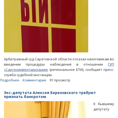
Арбитражный суд Саратовской области отказал налоговикам во
введении процедуры наблюдения в отношении
ГУП
«Сартехинвентаризация»
(региональное БТИ), сообщает пресс-
служба судебной инстанции.
Подробнее
о
Комментарии
91 просмотр
Областное
БТИ
Экс-депутата Алексея Березовского требуют
частично
признать банкротом
погасило
К бывшему
налоговые
депутату
недоимки
и