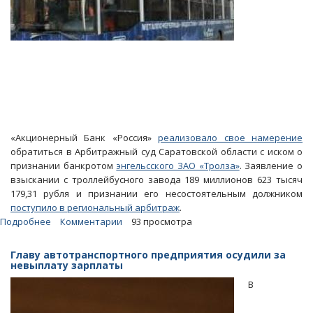
«Акционерный Банк «Россия»
реализовало свое намерение
обратиться в Арбитражный суд Саратовской области с иском о
признании банкротом
энгельсского ЗАО «Тролза»
. Заявление о
взыскании с троллейбусного завода 189 миллионов 623 тысяч
179,31 рубля и признании его несостоятельным должником
поступило в региональный арбитраж
.
Подробнее
о
Комментарии
93 просмотра
Банк
«Россия»
Главу автотранспортного предприятия осудили за
инициировал
невыплату зарплаты
судебный
В
процесс
по