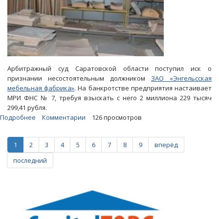
Арбитражный суд Саратовской области поступил иск о
признании несостоятельным должником
ЗАО «Энгельсская
мебельная фабрика»
. На банкротстве предприятия настаивает
МРИ ФНС № 7, требуя взыскать с него 2 миллиона 229 тысяч
299,41 рубля.
Подробнее
о
Комментарии
126 просмотров
Налоговая
настаивает
1
2
3
4
5
6
7
8
9
вперёд
на
банкротстве
последний
энгельсской
мебельной
фабрики