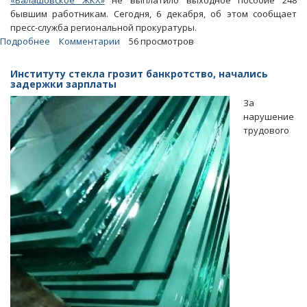
«Балашовское ЖКХ»
не выплатило выходное пособие 248
бывшим работникам. Сегодня, 6 декабря, об этом сообщает
пресс-служба региональной прокуратуры.
Подробнее
о
Комментарии
56 просмотров
Обанкроченный
балашовский
Институту стекла грозит банкротство, начались
МУП
задержки зарплаты
оставил
За
почти
нарушение
250
трудового
работников
без
расчета