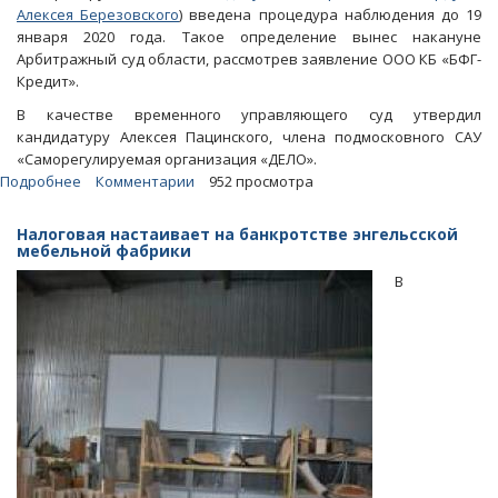
Алексея Березовского
) введена процедура наблюдения до 19
января 2020 года. Такое определение вынес накануне
Арбитражный суд области, рассмотрев заявление ООО КБ «БФГ-
Кредит».
В качестве временного управляющего суд утвердил
кандидатуру Алексея Пацинского, члена подмосковного САУ
«Саморегулируемая организация «ДЕЛО».
Подробнее
о
Комментарии
952 просмотра
В
отношении
Налоговая настаивает на банкротстве энгельсской
ГК
мебельной фабрики
«Аркада»
В
сыновей
Березовского
введена
процедура
наблюдения