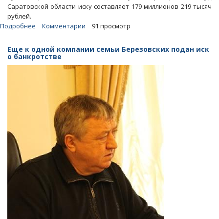
Саратовской области иску составляет 179 миллионов 219 тысяч
рублей.
Подробнее
о
Комментарии
91 просмотр
Экс-
депутата
Еще к одной компании семьи Березовских подан иск
Алексея
о банкротстве
Березовского
требуют
признать
банкротом