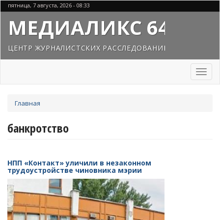
Перейти
пятница, 7 августа, 2026 - 08:33
к
МЕДИАЛИКС 64
основному
содержанию
ЦЕНТР ЖУРНАЛИСТСКИХ РАССЛЕДОВАНИЙ
Toggl
naviga
Вы
Главная
здесь
банкротство
НПП «Контакт» уличили в незаконном
трудоустройстве чиновника мэрии