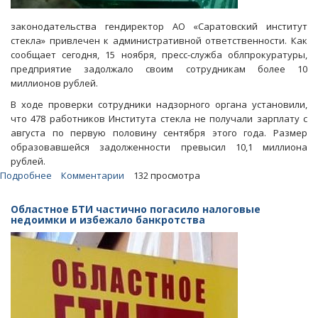
законодательства гендиректор АО «Саратовский институт
стекла» привлечен к административной ответственности. Как
сообщает сегодня, 15 ноября, пресс-служба облпрокуратуры,
предприятие задолжало своим сотрудникам более 10
миллионов рублей.
В ходе проверки сотрудники надзорного органа установили,
что 478 работников Института стекла не получали зарплату с
августа по первую половину сентября этого года. Размер
образовавшейся задолженности превысил 10,1 миллиона
рублей.
Подробнее
о
Комментарии
132 просмотра
Институту
стекла
Областное БТИ частично погасило налоговые
грозит
недоимки и избежало банкротства
банкротство,
начались
задержки
зарплаты