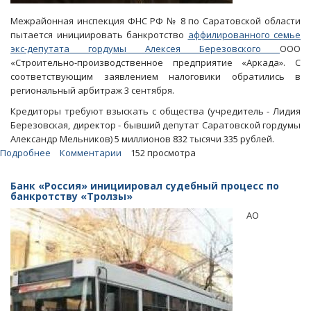
Межрайонная инспекция ФНС РФ № 8 по Саратовской области
пытается инициировать банкротство
аффилированного семье
экс-депутата гордумы Алексея Березовского
ООО
«Строительно-производственное предприятие «Аркада». С
соответствующим заявлением налоговики обратились в
региональный арбитраж 3 сентября.
Кредиторы требуют взыскать с общества (учредитель - Лидия
Березовская, директор - бывший депутат Саратовской гордумы
Александр Мельников) 5 миллионов 832 тысячи 335 рублей.
Подробнее
о
Комментарии
152 просмотра
Еще
к
Банк «Россия» инициировал судебный процесс по
одной
банкротству «Тролзы»
компании
АО
семьи
Березовских
подан
иск
о
банкротстве