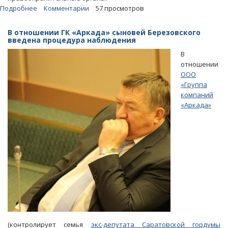
Подробнее
о
Комментарии
57 просмотров
Главу
автотранспортного
В отношении ГК «Аркада» сыновей Березовского
предприятия
введена процедура наблюдения
осудили
В
за
отношении
невыплату
ООО
зарплаты
«Группа
компаний
«Аркада»
(контролирует семья
экс-депутата Саратовской гордумы