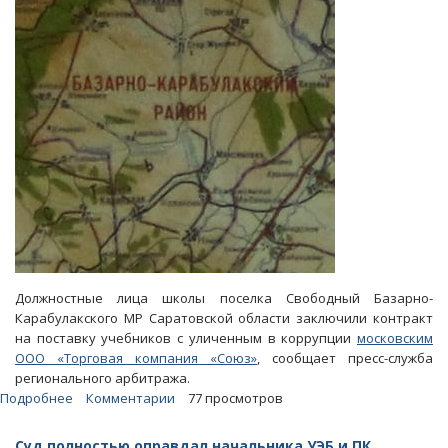
работу
Должностные лица школы поселка Свободный Базарно-
Карабулакского МР Саратовской области заключили контракт
на поставку учебников с уличенным в коррупции
московским
ООО «Торговая компания «Союз»
, сообщает пресс-служба
регионального арбитража.
Подробнее
о
Комментарии
77 просмотров
В
Базарно-
Суд полностью оправдал начальника УЭБ и ПК