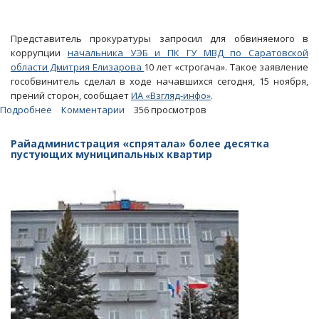
Представитель прокуратуры запросил для обвиняемого в
коррупции
начальника УЭБ и ПК ГУ МВД по Саратовской
области Дмитрия Елизарова
10 лет «строгача». Такое заявление
гособвинитель сделал в ходе начавшихся сегодня, 15 ноября,
прений сторон, сообщает
ИА «Взгляд-инфо»
.
Подробнее
о
Комментарии
356 просмотров
Главному
«борцу
Райадминистрация «спрятала» более десятка
с
пустующих муниципальных квартир
коррупцией»
Елизарову
просят
дать
десять
лет