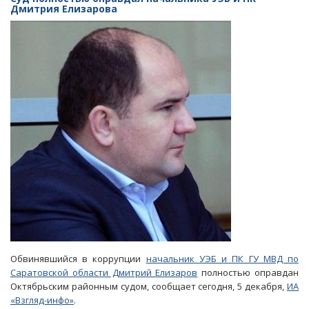
Карабулакском
Дмитрия Елизарова
районе
из-
за
фирмы-
коррупционера
аннулировали
итоги
торгов
Обвинявшийся в коррупции
начальник УЭБ и ПК ГУ МВД по
Саратовской области Дмитрий Елизаров
полностью оправдан
Октябрьским районным судом, сообщает сегодня, 5 декабря,
ИА
«Взгляд-инфо»
.