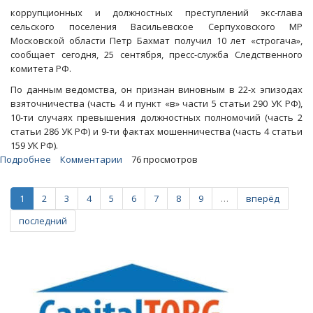
коррупционных и должностных преступлений экс-глава
сельского поселения Васильевское Серпуховского МР
Московской области Петр Бахмат получил 10 лет «строгача»,
сообщает сегодня, 25 сентября, пресс-служба Следственного
комитета РФ.
По данным ведомства, он признан виновным в 22-х эпизодах
взяточничества (часть 4 и пункт «в» части 5 статьи 290 УК РФ),
10-ти случаях превышения должностных полномочий (часть 2
статьи 286 УК РФ) и 9-ти фактах мошенничества (часть 4 статьи
159 УК РФ).
Подробнее
о
Комментарии
76 просмотров
Раздававший
знакомым
1
2
3
4
5
6
7
8
9
…
вперёд
участки
серпуховский
последний
чиновник
получил
«десяточку»