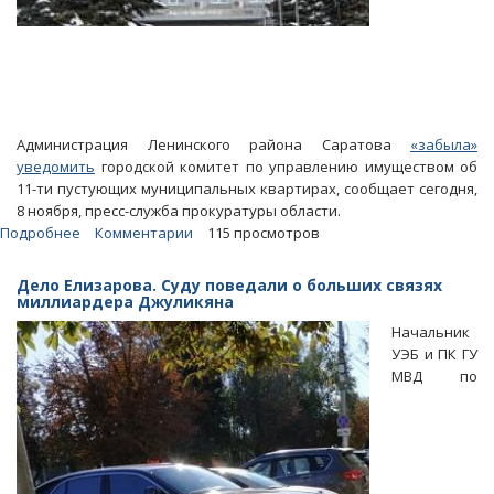
Администрация Ленинского района Саратова
«забыла»
уведомить
городской комитет по управлению имуществом об
11-ти пустующих муниципальных квартирах, сообщает сегодня,
8 ноября, пресс-служба прокуратуры области.
Подробнее
о
Комментарии
115 просмотров
Райадминистрация
«спрятала»
Дело Елизарова. Суду поведали о больших связях
более
миллиардера Джуликяна
десятка
Начальник
пустующих
УЭБ и ПК ГУ
муниципальных
МВД по
квартир