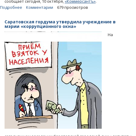
сообщает сегодня, 10 октября,
«Коммерсантъ»
.
Подробнее
о
Комментарии
679 просмотров
Экс-
начальник
Саратовская гордума утвердила учреждение в
отдела
мэрии «коррупционного окна»
ФСБ
На
в
Энгельсе
отсидит
20
лет
и
заплатит
штраф
в
90
миллионов