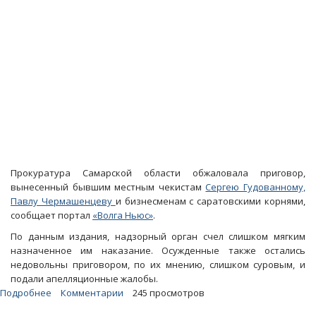
Джуликяна
Прокуратура Самарской области обжаловала приговор,
вынесенный бывшим местным чекистам
Сергею Гудованному,
Павлу Чермашенцеву
и бизнесменам с саратовскими корнями,
сообщает портал
«Волга Ньюс»
.
По данным издания, надзорный орган счел слишком мягким
назначенное им наказание. Осужденные также остались
недовольны приговором, по их мнению, слишком суровым, и
подали апелляционные жалобы.
Подробнее
о
Комментарии
245 просмотров
Прокуратура