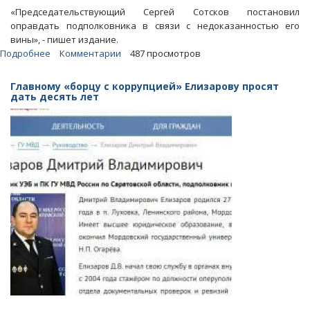
«Председательствующий Сергей Сотсков постановил
оправдать подполковника в связи с недоказанностью его
вины», - пишет издание.
Подробнее
о
Комментарии
487 просмотров
Суд
полностью
Главному «борцу с коррупцией» Елизарову просят
оправдал
дать десять лет
начальника
УЭБ
и
ПК
Дмитрия
Елизарова