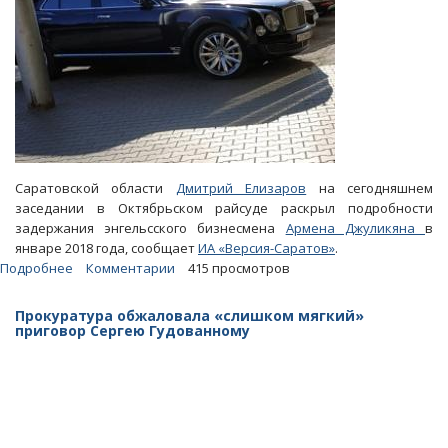
Саратовской области
Дмитрий Елизаров
на сегодняшнем
заседании в Октябрьском райсуде раскрыл подробности
задержания энгельсского бизнесмена
Армена Джуликяна
в
январе 2018 года, сообщает
ИА «Версия-Саратов»
.
Подробнее
о
Комментарии
415 просмотров
Дело
Елизарова.
Прокуратура обжаловала «слишком мягкий»
Суду
приговор Сергею Гудованному
поведали
о
больших
связях
миллиардера