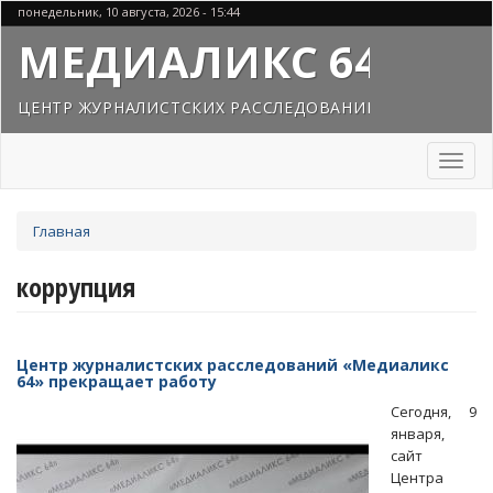
Перейти
понедельник, 10 августа, 2026 - 15:44
к
МЕДИАЛИКС 64
основному
содержанию
ЦЕНТР ЖУРНАЛИСТСКИХ РАССЛЕДОВАНИЙ
Toggl
naviga
Вы
Главная
здесь
коррупция
Центр журналистских расследований «Медиаликс
64» прекращает работу
Сегодня, 9
января,
сайт
Центра