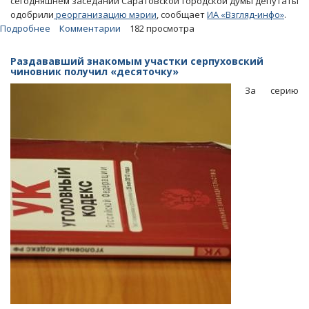
сегодняшнем заседании Саратовской городской думы депутаты
одобрили
реорганизацию мэрии
, сообщает
ИА «Взгляд-инфо»
.
Подробнее
о
Комментарии
182 просмотра
Саратовская
гордума
Раздававший знакомым участки серпуховский
утвердила
чиновник получил «десяточку»
учреждение
За серию
в
мэрии
«коррупционного
окна»