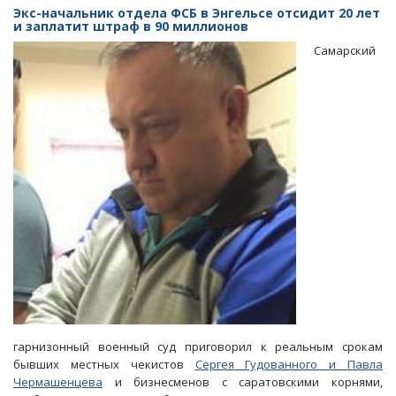
обжаловала
Экс-начальник отдела ФСБ в Энгельсе отсидит 20 лет
«слишком
и заплатит штраф в 90 миллионов
мягкий»
Самарский
приговор
Сергею
Гудованному
гарнизонный военный суд приговорил к реальным срокам
бывших местных чекистов
Сергея Гудованного и Павла
Чермашенцева
и бизнесменов с саратовскими корнями,