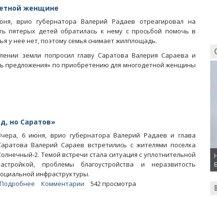
детной женщине
юня, врио губернатора Валерий Радаев отреагировал на
ь пятерых детей обратилась к нему с просьбой помочь в
ья у нее нет, поэтому семья снимает жилплощадь.
лении земли попросил главу Саратова Валерия Сараева и
ть предложения» по приобретению для многодетной женщины
д, но Саратов»
Вчера, 6 июня, врио губернатора Валерий Радаев и глава
Саратова Валерий Сараев встретились с жителями поселка
Солнечный-2. Темой встречи стала ситуация с уплотнительной
застройкой, проблемы благоустройства и неразвитость
социальной инфраструктуры.
Подробнее
о
Комментарии
542 просмотра
Валерий
Радаев:
«Мы