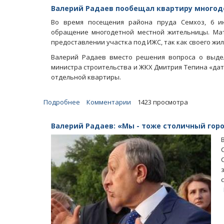
Радаев
Валерий Радаев пообещал квартиру много
на
Во время посещения района пруда Семхоз, 6 и
встрече
обращение многодетной местной жительницы. Мат
с
предоставлении участка под ИЖС, так как своего жил
жителями
в
Валерий Радаев вместо решения вопроса о выде
Солнечном-2
министра строительства и ЖКХ Дмитрия Тепина «да
отдельной квартиры.
Подробнее
о
Комментарии
1423 просмотра
Валерий
Радаев
Валерий Радаев: «Мы - тоже столичный горо
пообещал
квартиру
многодетной
женщине