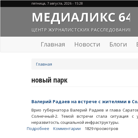
Перейти
пятница, 7 августа, 2026 - 15:28
к
МЕДИАЛИКС 64
основному
содержанию
ЦЕНТР ЖУРНАЛИСТСКИХ РАССЛЕДОВАНИЙ
Главная
Новости
Блоги
Вы
Главная
здесь
новый парк
Валерий Радаев на встрече с жителями в С
Врио губернатора Валерий Радаев и глава Сарато
Солнечный-2. Темой встречи стала ситуация с 
неразвитость социальной инфраструктуры.
Подробнее
о
Комментарии
1829 просмотров
Валерий