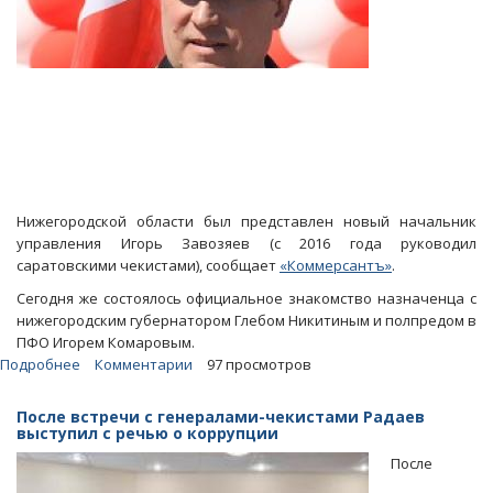
Нижегородской области был представлен новый начальник
управления Игорь Завозяев (с 2016 года руководил
саратовскими чекистами), сообщает
«Коммерсантъ»
.
Сегодня же состоялось официальное знакомство назначенца с
нижегородским губернатором Глебом Никитиным и полпредом в
ПФО Игорем Комаровым.
Подробнее
о
Комментарии
97 просмотров
Игоря
Завозяева
После встречи с генералами-чекистами Радаев
официально
выступил с речью о коррупции
представили
После
нижегородским