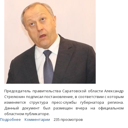
в
«Губернаторскую
повестку»
Председатель правительства Саратовской области Александр
Стрелюхин подписал постановление, в соответствии с которым
изменяется структура пресс-службы губернатора региона.
Данный документ был размещен вчера на официальном
областном публикаторе.
Подробнее
о
Комментарии
235 просмотров
В