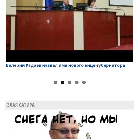
Валерий Радаев - губернатор, у которого ничего нет!
Ви
Ло
ЗЛАЯ САТИРА