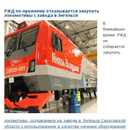
АПЭК:
В
РЖД по-прежнему отказывается закупать
августе
локомотивы с завода в Энгельсе
влияние
В
Валерия
ближайшее
Радаева
время РЖД
немного
не
увеличилось
собирается
закупать
локомотивы, создаваемые на заводе в Энгельсе Саратовской
области с использованием в качестве начинки оборудования