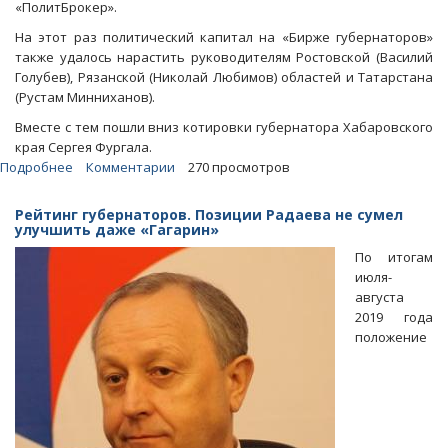
«ПолитБрокер».
На этот раз политический капитал на «Бирже губернаторов»
также удалось нарастить руководителям Ростовской (Василий
Голубев), Рязанской (Николай Любимов) областей и Татарстана
(Рустам Минниханов).
Вместе с тем пошли вниз котировки губернатора Хабаровского
края Сергея Фургала.
Подробнее
о
Комментарии
270 просмотров
«ТВЗ»:
Валерий
Рейтинг губернаторов. Позиции Радаева не сумел
Радаев
улучшить даже «Гагарин»
снимает
По итогам
сливки
июля-
с
августа
Путина
2019 года
и
положение
«Гагарина»