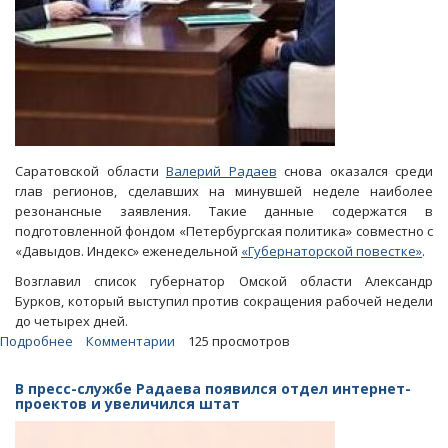
Саратовской области
Валерий Радаев
снова оказался среди
глав регионов, сделавших на минувшей неделе наиболее
резонансные заявления. Такие данные содержатся в
подготовленной фондом «Петербургская политика» совместно с
«Давыдов. Индекс» еженедельной
«Губернаторской повестке»
.
Возглавил список губернатор Омской области Александр
Бурков, который выступил против сокращения рабочей недели
до четырех дней.
Подробнее
о
Комментарии
125 просмотров
Обратившегося
к
В пресс-службе Радаева появился отдел интернет-
Путину
проектов и увеличился штат
Радаева
включили