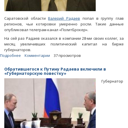
Саратовской области
Валерий Радаев
попал в группу глав
регионов, чьи котировки умеренно росли. Такие данные
опубликовал телеграм-канал «ПолитБрокер».
На сей раз Радаев оказался в компании 28-ми своих коллег, за
месяц увеличивших политический капитал на бирже
губернаторов.
Подробнее
о
Комментарии
37 просмотров
«ПолитБрокер»:
На
Обратившегося к Путину Радаева включили в
волне
«Губернаторскую повестку»
открытия
Губернатор
«Гагарина»
в
августе
котировки
Радаева
росли