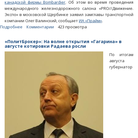
канадской фирмы Bombardier
. Об этом во время проведения
международного железнодорожного салона «PRO//Движение.
Экспо» в московской Щербинке заявил замглавы транспортной
компании Олег Валинский, сообщает
ИА «Прайм»
.
Подробнее
о
Комментарии
423 просмотра
РЖД
по-
«ПолитБрокер»: На волне открытия «Гагарина» в
прежнему
августе котировки Радаева росли
отказывается
По итогам
закупать
августа
локомотивы
губернатор
с
завода
в
Энгельсе