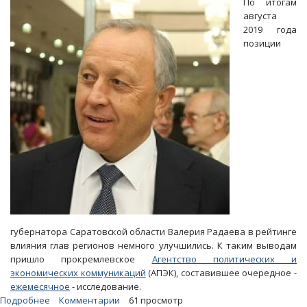
По итогам
запчасти
августа
на
2019 года
581
позиции
тысячу
рублей
губернатора Саратовской области Валерия Радаева в рейтинге
влияния глав регионов немного улучшились. К таким выводам
пришло прокремлевское
Агентство политических и
экономических коммуникаций
(АПЭК), составившее очередное -
ежемесячное
- исследование.
Подробнее
о
Комментарии
61 просмотр