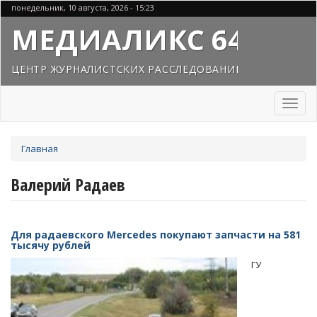
Перейти
понедельник, 10 августа, 2026 - 15:23
к
МЕДИАЛИКС 64
основному
содержанию
ЦЕНТР ЖУРНАЛИСТСКИХ РАССЛЕДОВАНИЙ
Toggl
naviga
Вы
Главная
здесь
Валерий Радаев
Для радаевского Mercedes покупают запчасти на 581
тысячу рублей
ГУ