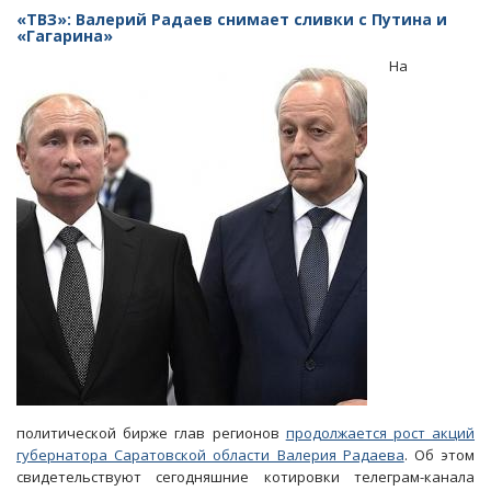
пресс-
«ТВЗ»: Валерий Радаев снимает сливки с Путина и
службе
«Гагарина»
Радаева
На
появился
отдел
интернет-
проектов
и
увеличился
штат
политической бирже глав регионов
продолжается рост акций
губернатора Саратовской области Валерия Радаева
. Об этом
свидетельствуют сегодняшние котировки телеграм-канала