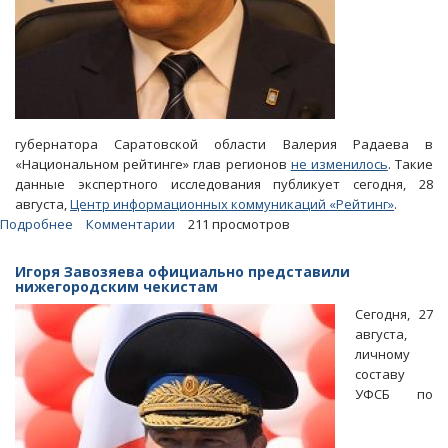
губернатора Саратовской области Валерия Радаева в
«Национальном рейтинге» глав регионов
не изменилось
. Такие
данные экспертного исследования публикует сегодня, 28
августа,
Центр информационных коммуникаций «Рейтинг»
.
Подробнее
о
Комментарии
211 просмотров
Рейтинг
губернаторов.
Игоря Завозяева официально представили
Позиции
нижегородским чекистам
Радаева
Сегодня, 27
не
августа,
сумел
личному
улучшить
составу
даже
УФСБ по
«Гагарин»