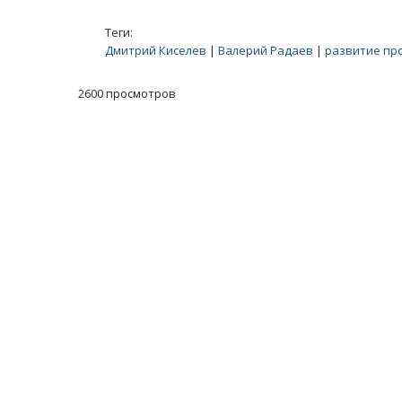
Теги:
Дмитрий Киселев
|
Валерий Радаев
|
развитие пр
2600 просмотров
Масленичный концерт ансамбля «Ба