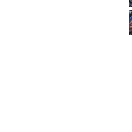
ук убийцы
Митинг против планов Росатома по
строительству завода в Горном