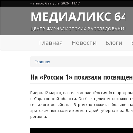
Перейти
четверг, 6 августа, 2026 - 11:17
к
МЕДИАЛИКС 64
основному
содержанию
ЦЕНТР ЖУРНАЛИСТСКИХ РАССЛЕДОВАНИЙ
Главная
Новости
Блоги
Вы
Главная
здесь
На «России 1» показали посвящен
Вчера. 12 марта, на телеканале «Россия 1» в прогр
о Саратовской области. Он был целиком посвящен 
сельского хозяйства. В рамках сюжета, больше 
зрителям показали и комментарий губернатора Вал
региона.