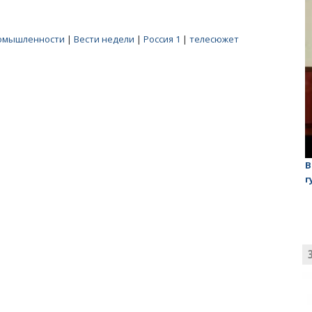
омышленности
|
Вести недели
|
Россия 1
|
телесюжет
лаган»
На обсуждении проекта завода в Горном едва не
В
случилась потасовка
г