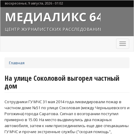
Перейти
воскресенье, 9 августа, 2026 - 01:02
к
МЕДИАЛИКС 64
основному
содержанию
ЦЕНТР ЖУРНАЛИСТСКИХ РАССЛЕДОВАНИЙ
Toggl
naviga
Вы
Главная
здесь
На улице Соколовой выгорел частный
дом
Сотрудники ГУ МЧС 31 мая 2014 года ликвидировали пожар в
частном доме №51 по улице Соколовая (между Чернышевского и
Рогожина) города Саратова. Сигнал о возгорании поступил
примерно в 15.00. На место выдвинулись два пожарных
автомобиля, затем к ним присоединились еще две спецмашины
ГУ МЧС и прочие экстренные службы ("скорая помощь",