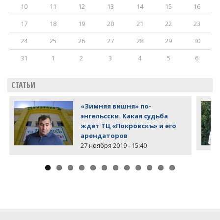
10
11
12
13
14
15
16
17
18
19
20
21
22
23
24
25
26
27
28
29
30
31
1
2
3
4
5
6
СТАТЬИ
«Зимняя вишня» по-
энгельсски. Какая судьба
ждет ТЦ «Покровскъ» и его
арендаторов
27 ноября 2019 - 15:40