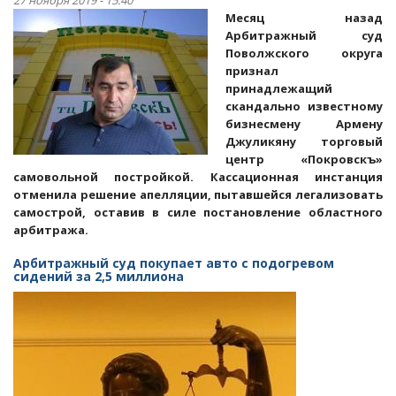
27 ноября 2019 - 15:40
и
Месяц назад
помогают
Арбитражный суд
владельцу
Поволжского округа
энгельсской
признал
«Зимней
принадлежащий
вишни»
скандально известному
бизнесмену Армену
Джуликяну торговый
центр «Покровскъ»
самовольной постройкой. Кассационная инстанция
отменила решение апелляции, пытавшейся легализовать
самострой, оставив в силе постановление областного
арбитража.
Арбитражный суд покупает авто с подогревом
сидений за 2,5 миллиона