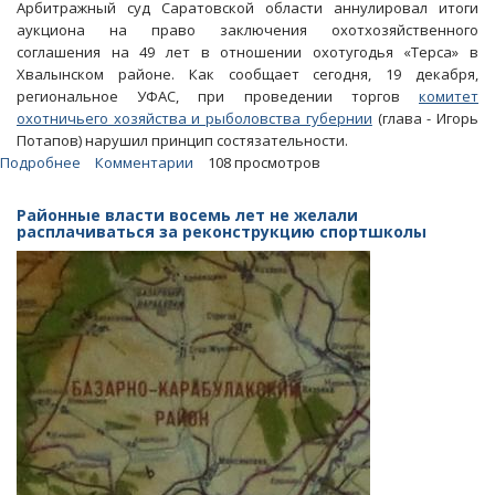
Арбитражный суд Саратовской области аннулировал итоги
аукциона на право заключения охотхозяйственного
соглашения на 49 лет в отношении охотугодья «Терса» в
Хвалынском районе. Как сообщает сегодня, 19 декабря,
региональное УФАС, при проведении торгов
комитет
охотничьего хозяйства и рыболовства губернии
(глава - Игорь
Потапов) нарушил принцип состязательности.
Подробнее
о
Комментарии
108 просмотров
Охотничий
комитет
Районные власти восемь лет не желали
правительства
расплачиваться за реконструкцию спортшколы
устроил
незаконные
торги
на
угодья
под
Хвалынском