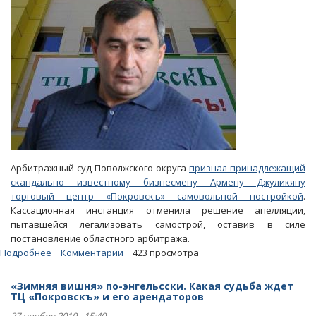
Арбитражный суд Поволжского округа
признал принадлежащий
скандально известному бизнесмену Армену Джуликяну
торговый центр «Покровскъ» самовольной постройкой
.
Кассационная инстанция отменила решение апелляции,
пытавшейся легализовать самострой, оставив в силе
постановление областного арбитража.
Подробнее
о
Комментарии
423 просмотра
Статьи.
Как
«Зимняя вишня» по-энгельсски. Какая судьба ждет
чиновники
ТЦ «Покровскъ» и его арендаторов
потакают