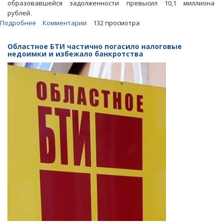
образовавшейся задолженности превысил 10,1 миллиона
рублей.
Подробнее
о
Комментарии
132 просмотра
Институту
стекла
Областное БТИ частично погасило налоговые
грозит
недоимки и избежало банкротства
банкротство,
начались
задержки
зарплаты