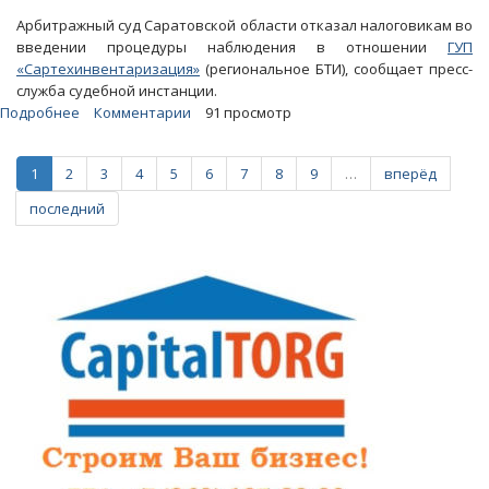
Арбитражный суд Саратовской области отказал налоговикам во
введении процедуры наблюдения в отношении
ГУП
«Сартехинвентаризация»
(региональное БТИ), сообщает пресс-
служба судебной инстанции.
Подробнее
о
Комментарии
91 просмотр
Областное
БТИ
1
2
3
4
5
6
7
8
9
…
вперёд
частично
погасило
последний
налоговые
недоимки
и
избежало
банкротства