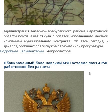
Администрация Базарно-Карабулакского района Саратовской
области почти 8 лет тянула с оплатой исполненного местной
компанией муниципального контракта. Об этом сегодня, 9
декабря, сообщает пресс-служба региональной прокуратуры.
Подробнее
о
Комментарии
49 просмотров
Районные
власти
Обанкроченный балашовский МУП оставил почти 250
восемь
работников без расчета
лет
В
не
желали
расплачиваться
за
реконструкцию
спортшколы