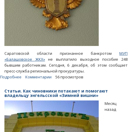
Саратовской области признанное банкротом
МУП
«Балашовское ЖКХ»
не выплатило выходное пособие 248
бывшим работникам. Сегодня, 6 декабря, об этом сообщает
пресс-служба региональной прокуратуры.
Подробнее
о
Комментарии
56 просмотров
Обанкроченный
балашовский
Статьи. Как чиновники потакают и помогают
МУП
владельцу энгельсской «Зимней вишни»
оставил
Месяц
почти
назад
250
работников
без
расчета