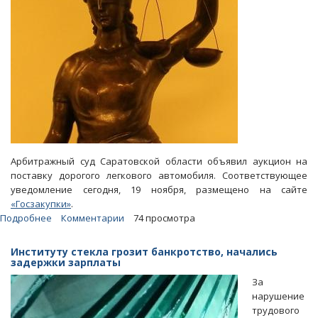
Арбитражный суд Саратовской области объявил аукцион на
поставку дорогого легкового автомобиля. Соответствующее
уведомление сегодня, 19 ноября, размещено на сайте
«Госзакупки»
.
Подробнее
о
Комментарии
74 просмотра
Арбитражный
суд
Институту стекла грозит банкротство, начались
покупает
задержки зарплаты
авто
За
с
нарушение
подогревом
трудового
сидений