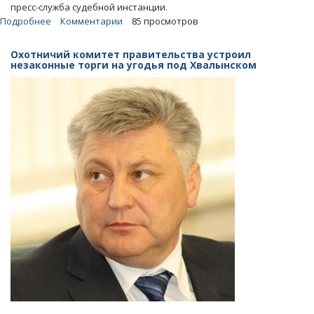
пресс-служба судебной инстанции.
Подробнее
о
Комментарии
85 просмотров
Профилакторий
больше
Охотничий комитет правительства устроил
двух
незаконные торги на угодья под Хвалынском
лет
выбивал
из
мэрии
деньги
за
содержание
погорельцев