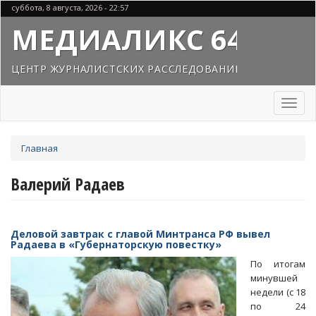
Перейти
суббота, 8 августа, 2026 - 22:57
к
МЕДИАЛИКС 64
основному
содержанию
ЦЕНТР ЖУРНАЛИСТСКИХ РАССЛЕДОВАНИЙ
Toggl
naviga
Вы
Главная
здесь
Валерий Радаев
Деловой завтрак с главой Минтранса РФ вывел
Радаева в «Губернаторскую повестку»
По итогам
минувшей
недели (с 18
по 24