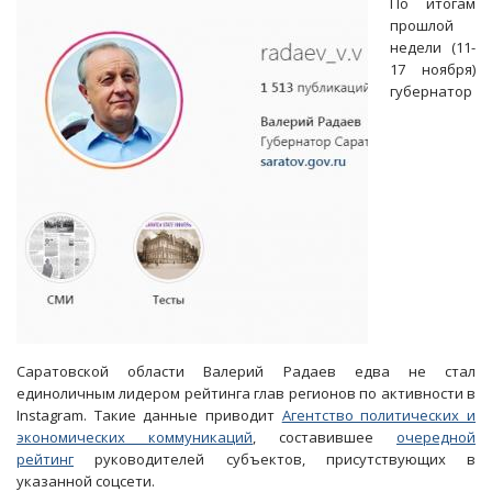
По итогам
Минтранса
прошлой
РФ
недели (11-
вывел
17 ноября)
Радаева
губернатор
в
«Губернаторскую
повестку»
Саратовской области Валерий Радаев едва не стал
единоличным лидером рейтинга глав регионов по активности в
Instagram. Такие данные приводит
Агентство политических и
экономических коммуникаций
, составившее
очередной
рейтинг
руководителей субъектов, присутствующих в
указанной соцсети.