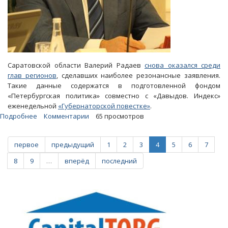
Саратовской области Валерий Радаев
снова оказался среди
глав регионов
, сделавших наиболее резонансные заявления.
Такие данные содержатся в подготовленной фондом
«Петербургская политика» совместно с «Давыдов. Индекс»
еженедельной
«Губернаторской повестке»
.
Подробнее
о
Комментарии
65 просмотров
Призыв
Радаева
первое
предыдущий
1
2
3
4
5
6
7
к
кооперации
8
9
…
вперёд
последний
и
экспансии
в
торговые
сети
заметили