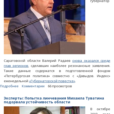
губернатор
Саратовской области Валерий Радаев
снова оказался среди
глав регионов
, сделавших наиболее резонансные заявления.
Такие данные содержатся в подготовленной фондом
«Петербургская политика» совместно с «Давыдов. Индекс»
еженедельной
«Губернаторской повестке»
.
Подробнее
о
Комментарии
66 просмотров
Обещание
Радаева
Эксперты: Попытка линчевания Михаила Туватина
превратить
подорвала устойчивость области
центр
В октябре
Саратова