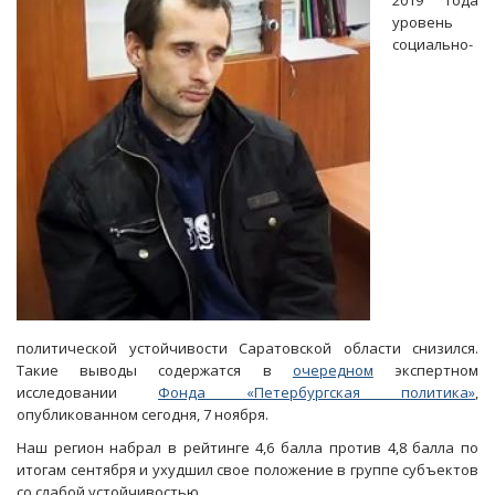
2019 года
в
уровень
музей
социально-
заметили
федеральные
эксперты
политической устойчивости Саратовской области снизился.
Такие выводы содержатся в
очередном
экспертном
исследовании
Фонда «Петербургская политика»
,
опубликованном сегодня, 7 ноября.
Наш регион набрал в рейтинге 4,6 балла против 4,8 балла по
итогам сентября и ухудшил свое положение в группе субъектов
со слабой устойчивостью.