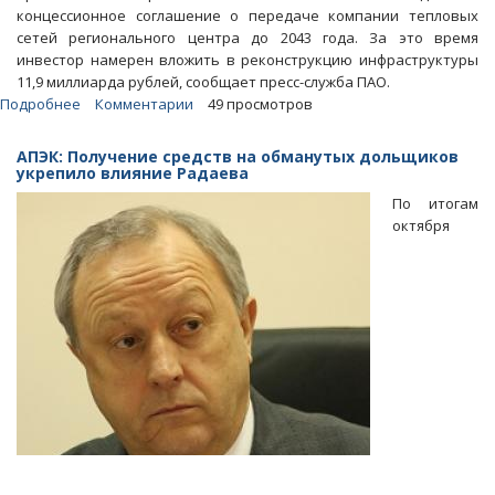
концессионное соглашение о передаче компании тепловых
сетей регионального центра до 2043 года. За это время
инвестор намерен вложить в реконструкцию инфраструктуры
11,9 миллиарда рублей, сообщает пресс-служба ПАО.
Подробнее
о
Комментарии
49 просмотров
Саратовские
власти
АПЭК: Получение средств на обманутых дольщиков
передали
укрепило влияние Радаева
в
По итогам
концессию
октября
«Т
Плюс»
муниципальные
теплосети