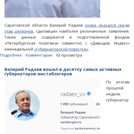
Саратовской области Валерий Радаев
снова оказался среди
глав регионов
, сделавших наиболее резонансные заявления.
Такие данные содержатся в подготовленной фондом
«Петербургская политика» совместно с «Давыдов. Индекс»
еженедельной
«Губернаторской повестке»
.
Подробнее
о
Комментарии
63 просмотра
Радаева
заметили
Валерий Радаев вошел в десятку самых активных
федералы
губернаторов-инстаблогеров
после
По итогам
анонса
прошлой
участия
недели
Володина
губернатор
в
совещании
по
дольщикам