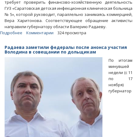
требует проверить финансово-хозяйственную деятельность
ГУЗ «Саратовская детская инфекционная клиническая больница
№ 5», которой руководит, параллельно занимаясь коммерцией,
Вера Харитонова. Соответствующее обращение активисты
направили губернатору области Валерию Радаеву.
Подробнее
о
Комментарии
324 просмотра
Саратовские
борцы
Радаева заметили федералы после анонса участия
с
Володина в совещании по дольщикам
коррупцией
По итогам
потребовали
минувшей
отставки
недели (с 11
главврача
по 17
детской
ноября)
больницы
губернатор