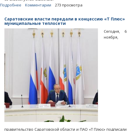
Подробнее
о
Комментарии
273 просмотра
Эксперты:
Попытка
Саратовские власти передали в концессию «Т Плюс»
линчевания
муниципальные теплосети
Михаила
Сегодня, 6
Туватина
ноября,
подорвала
устойчивость
области
правительство Саратовской области и ПАО «Т Плюс» подписали