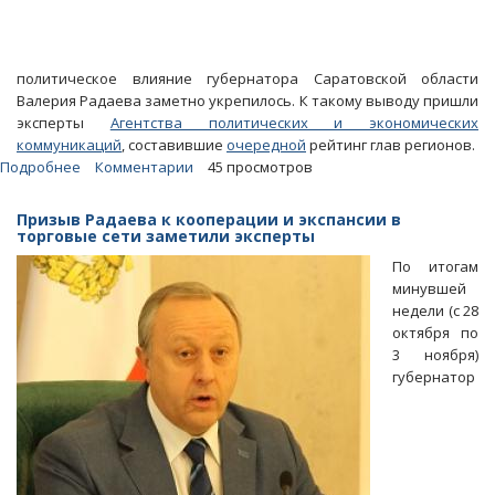
политическое влияние губернатора Саратовской области
Валерия Радаева заметно укрепилось. К такому выводу пришли
эксперты
Агентства политических и экономических
коммуникаций
, составившие
очередной
рейтинг глав регионов.
Подробнее
о
Комментарии
45 просмотров
АПЭК:
Получение
Призыв Радаева к кооперации и экспансии в
средств
торговые сети заметили эксперты
на
По итогам
обманутых
минувшей
дольщиков
недели (с 28
укрепило
октября по
влияние
3 ноября)
Радаева
губернатор