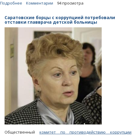
Подробнее
о
Комментарии
94 просмотра
Валерий
Радаев
Саратовские борцы с коррупцией потребовали
едва
отставки главврача детской больницы
не
стал
губернатором-
инстаблогером
номер
один
Общественный
комитет по противодействию коррупции