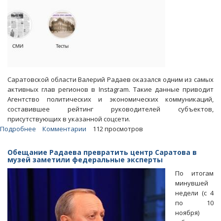
Саратовской области Валерий Радаев оказался одним из самых
активных глав регионов в Instagram. Такие данные приводит
Агентство политических и экономических коммуникаций,
составившее рейтинг руководителей субъектов,
присутствующих в указанной соцсети.
Подробнее
о
Комментарии
112 просмотров
Валерий
Радаев
Обещание Радаева превратить центр Саратова в
вошел
музей заметили федеральные эксперты
в
По итогам
десятку
минувшей
самых
недели (с 4
активных
по 10
губернаторов-
ноября)
инстаблогеров