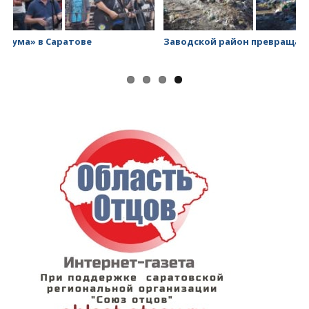
Заводской район превращается в помойку
Са
Ки