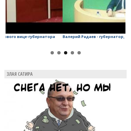
Валерий Радаев - губернатор, у которого ничего нет!
Ви
Ло
ЗЛАЯ САТИРА