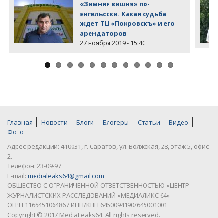
«Зимняя вишня» по-
энгельсски. Какая судьба
ждет ТЦ «Покровскъ» и его
арендаторов
27 ноября 2019 - 15:40
Главная
Новости
Блоги
Блогеры
Статьи
Видео
Фото
Адрес редакции: 410031, г. Саратов, ул. Волжская, 28, этаж 5, офис
2.
Телефон: 23-09-97
E-mail:
medialeaks64@gmail.com
ОБЩЕСТВО С ОГРАНИЧЕННОЙ ОТВЕТСТВЕННОСТЬЮ «ЦЕНТР
ЖУРНАЛИСТСКИХ РАССЛЕДОВАНИЙ «МЕДИАЛИКС 64»
ОГРН 1166451064867 ИНН/КПП 6450094190/645001001
Copyright © 2017 MediaLeaks64. All rights reserved.