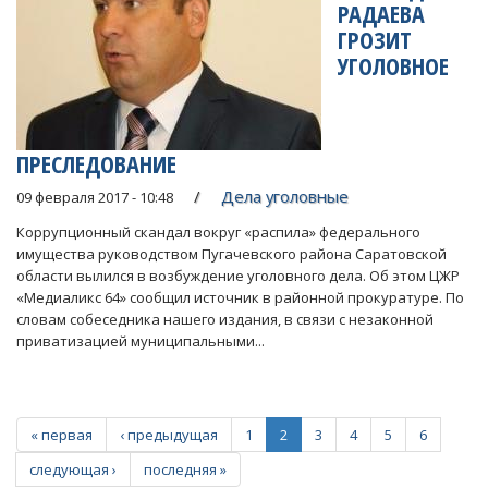
РАДАЕВА
ГРОЗИТ
УГОЛОВНОЕ
ПРЕСЛЕДОВАНИЕ
Дела уголовные
09 февраля 2017 - 10:48
Коррупционный скандал вокруг «распила» федерального
имущества руководством Пугачевского района Саратовской
области вылился в возбуждение уголовного дела. Об этом ЦЖР
«Медиаликс 64» сообщил источник в районной прокуратуре. По
словам собеседника нашего издания, в связи с незаконной
приватизацией муниципальными...
« первая
‹ предыдущая
1
2
3
4
5
6
следующая ›
последняя »